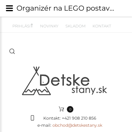
Organizér na LEGO postavičky / figúrky - POLÍCIA | Dekorácie, doplnky do izby | detskestany.sk
PRIHLÁSIŤ
NOVINKY
SKLADOM
KONTAKT
0
Kontakt:
+421 908 210 856
e-mail:
obchod@detskestany.sk