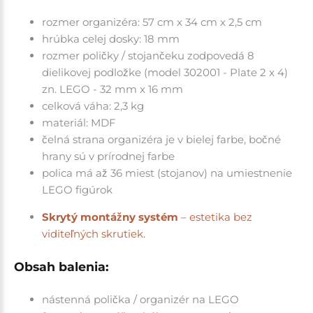
rozmer organizéra: 57 cm x 34 cm x 2,5 cm
hrúbka celej dosky: 18 mm
rozmer poličky / stojančeku zodpovedá 8
dielikovej podložke (model
302001 - Plate 2 x 4
)
zn. LEGO - 32 mm x 16 mm
celková váha: 2,3 kg
materiál: MDF
čelná strana organizéra je v bielej farbe, bočné
hrany sú v prírodnej farbe
polica má až 36 miest (stojanov) na umiestnenie
LEGO figúrok
Skrytý montážny systém
– estetika bez
viditeľných skrutiek.
Obsah balenia:
nástenná polička / organizér na LEGO