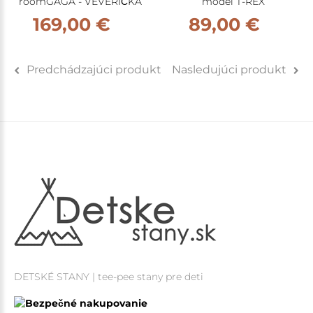
roomGAGA - VEVERIČKA
model T-REX
169,00 €
89,00 €
Predchádzajúci produkt
Nasledujúci produkt
DETSKÉ STANY | tee-pee stany pre deti