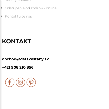
Odstúpenie od zmluvy - online
Kontaktujte nás
KONTAKT
obchod@detskestany.sk
+421 908 210 856