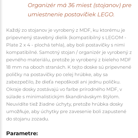
Organizér má 36 miest (stojanov) pre
umiestnenie postavičiek LEGO.
Každý zo stojanov je vyrobený z MDF, ku ktorému je
pripevnený stavebný dielik (
kompatibilný s LEGOM -
Plate 2 x 4
- plochá tehla), aby boli postavičky s nimi
kompatibilné. Samotný stojan / organizér je vyrobený z
pevného materiálu, pretože je vyrobený z bieleho MDF
18 mm na oboch stranách. K tejto doske sú pripevnené
poličky na postavičky po celej hrúbke, aby sa
zabezpečilo, že dieťa nepoškodí ani jednu poličku.
Okraje dosky zostávajú vo farbe prírodného MDF, v
súlade s minimalistickým škandinávskym štýlom.
Neuvidíte tiež žiadne úchyty, pretože hrúbka dosky
umožňuje, aby úchytky pre zavesenie boli zapustené
do stojanu zozadu.
Parametre: