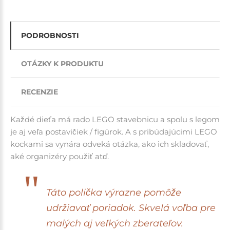
PODROBNOSTI
OTÁZKY K PRODUKTU
RECENZIE
Každé dieťa má rado LEGO stavebnicu a spolu s legom
je aj veľa postavičiek / figúrok. A s pribúdajúcimi LEGO
kockami sa vynára odveká otázka, ako ich skladovať,
aké organizéry použiť atď.
Táto polička výrazne pomôže
udržiavať poriadok. Skvelá voľba pre
malých aj veľkých zberateľov.