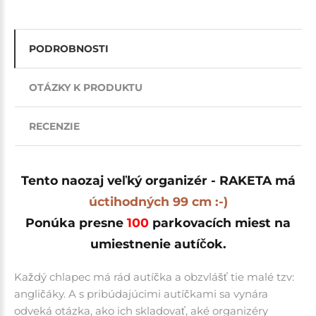
PODROBNOSTI
OTÁZKY K PRODUKTU
RECENZIE
Tento naozaj veľký organizér - RAKETA má
úctihodných 99 cm :-)
Ponúka presne
100
parkovacích miest na
umiestnenie autíčok.
Každý chlapec má rád autíčka a obzvlášť tie malé tzv:
angličáky. A s pribúdajúcimi autíčkami sa vynára
odveká otázka, ako ich skladovať, aké organizéry