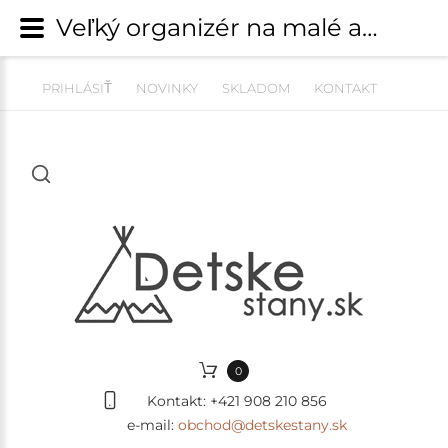
Veľký organizér na malé autíčka / angličáky - model RAKETA XXL | Dekorácie, doplnky do izby | detskestany.sk
PRIHLÁSIŤ
NOVINKY
SKLADOM
KONTAKT
0
Kontakt:
+421 908 210 856
e-mail:
obchod@detskestany.sk