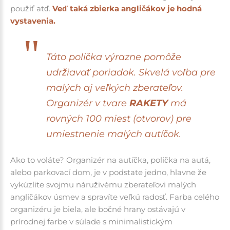
použiť atď.
Veď taká zbierka angličákov je hodná
vystavenia.
Táto polička výrazne pomôže
udržiavať poriadok. Skvelá voľba pre
malých aj veľkých zberateľov.
Organizér v tvare
RAKETY
má
rovných 100 miest (otvorov) pre
umiestnenie malých autíčok.
Ako to voláte? Organizér na autíčka, polička na autá,
alebo parkovací dom, je v podstate jedno, hlavne že
vykúzlite svojmu náruživému zberateľovi malých
angličákov úsmev a spravíte veľkú radosť. Farba celého
organizéru je biela, ale bočné hrany ostávajú v
prírodnej farbe
v súlade s minimalistickým