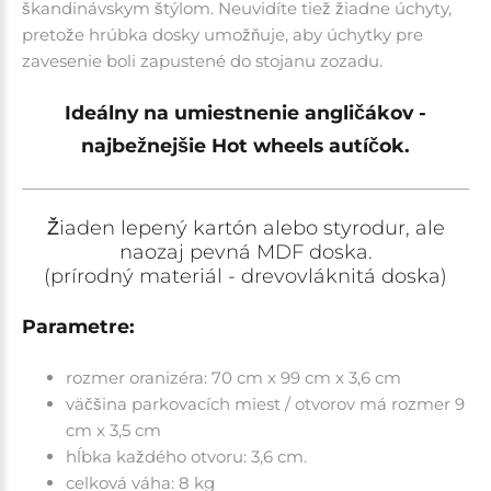
škandinávskym štýlom.
Neuvidíte tiež žiadne úchyty,
pretože hrúbka dosky umožňuje, aby úchytky pre
zavesenie boli zapustené do stojanu zozadu.
Ideálny na umiestnenie angličákov -
najbežnejšie Hot wheels autíčok.
Žiaden lepený kartón alebo styrodur, ale
naozaj pevná MDF doska.
(prírodný materiál - drevovláknitá doska)
Parametre:
rozmer oranizéra: 70 cm x 99 cm x 3,6 cm
väčšina parkovacích miest / otvorov má rozmer 9
cm x 3,5 cm
hĺbka každého otvoru:
3,6 cm.
celková váha: 8 kg