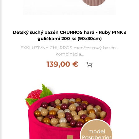
Detský suchý bazén CHURROS hard - Ruby PINK s
guličkami 200 ks (90x30cm)
EXKLUZÍVNY CHURROS menčestrový bazén -
kombinácia...
139,00 €