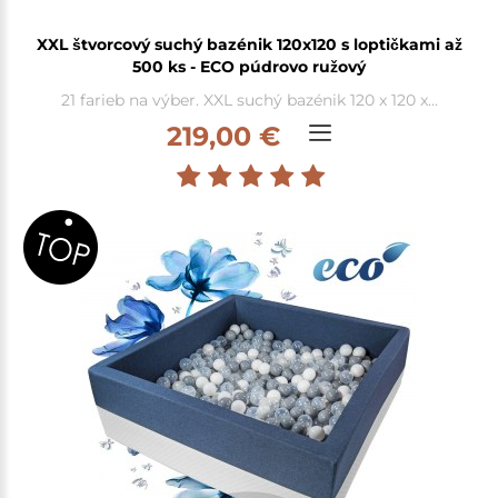
XXL štvorcový suchý bazénik 120x120 s loptičkami až
500 ks - ECO púdrovo ružový
21 farieb na výber. XXL suchý bazénik 120 x 120 x...
219,00 €