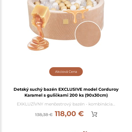
Akciová Cena
Detský suchý bazén EXCLUSIVE model Corduroy
Karamel s guličkami 200 ks (90x30cm)
EXKLUZÍVNY menčestrový bazén - kombinácia...
118,00 €
138,38 €