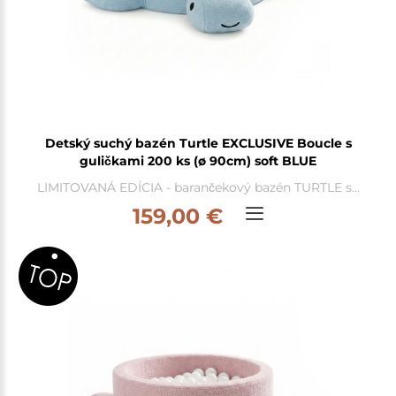
Detský suchý bazén Turtle EXCLUSIVE Boucle s
guličkami 200 ks (ø 90cm) soft BLUE
LIMITOVANÁ EDÍCIA - barančekový bazén TURTLE s...
159,00 €