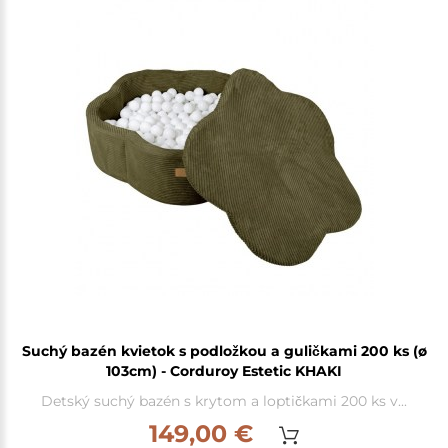
Suchý bazén kvietok s podložkou a guličkami 200 ks (ø
103cm) - Corduroy Estetic KHAKI
Detský suchý bazén s krytom a loptičkami 200 ks v...
149,00 €