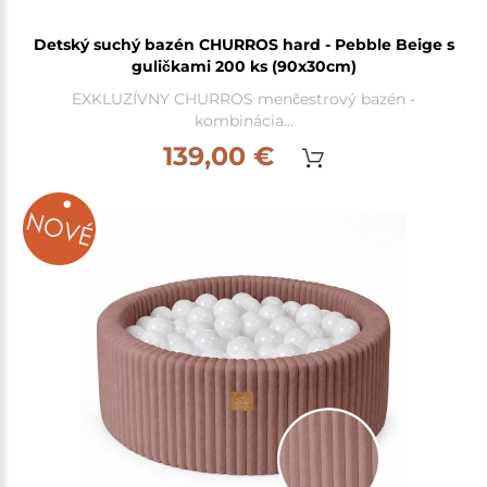
Detský suchý bazén CHURROS hard - Pebble Beige s
guličkami 200 ks (90x30cm)
EXKLUZÍVNY CHURROS menčestrový bazén -
kombinácia...
139,00 €