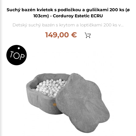
Suchý bazén kvietok s podložkou a guličkami 200 ks (ø
103cm) - Corduroy Estetic ECRU
Detský suchý bazén s krytom a loptičkami 200 ks v...
149,00 €