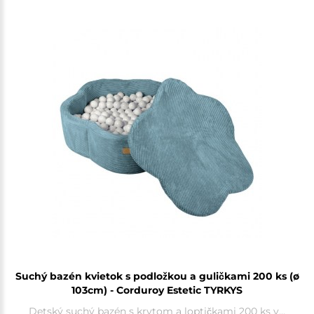
Suchý bazén kvietok s podložkou a guličkami 200 ks (ø
103cm) - Corduroy Estetic TYRKYS
Detský suchý bazén s krytom a loptičkami 200 ks v...