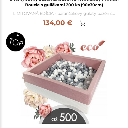
Boucle s guličkami 200 ks (90x30cm)
LIMITOVANÁ EDÍCIA - barančekový guľatý bazén s...
134,00 €