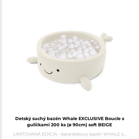
Detský suchý bazén Whale EXCLUSIVE Boucle s
guličkami 200 ks (ø 90cm) soft BEIGE
LIMITOVANÁ EDÍCIA - barančekový bazén WHALE s...