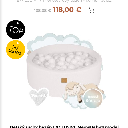
EXKLUZÍVNY menčestrový bazén - kombinácia...
118,00 €
138,38 €
Detský suchý bazén EXCLUSIVE MeowBaby® model