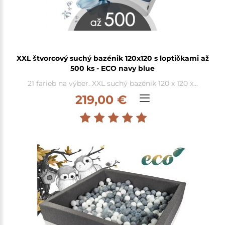
XXL štvorcový suchý bazénik 120x120 s loptičkami až
500 ks - ECO navy blue
21 farieb na výber. XXL suchý bazénik 120 x 120 x...
219,00 €