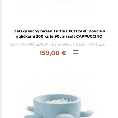
Detský suchý bazén Turtle EXCLUSIVE Boucle s
guličkami 200 ks (ø 90cm) soft CAPPUCCINO
LIMITOVANÁ EDÍCIA - barančekový bazén TURTLE s...
159,00 €