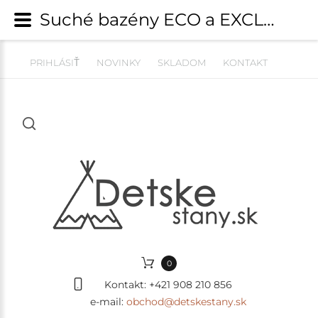
Suché bazény ECO a EXCLUSIVE | detskestany.sk
PRIHLÁSIŤ
NOVINKY
SKLADOM
KONTAKT
0
Kontakt:
+421 908 210 856
e-mail:
obchod@detskestany.sk