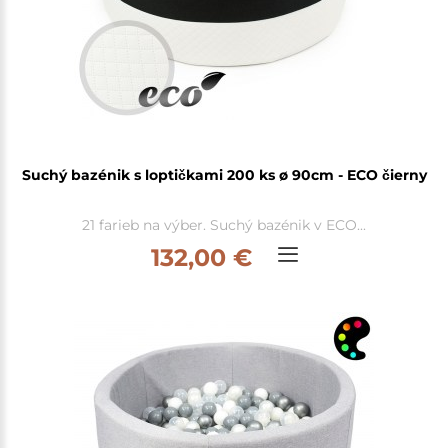
Suchý bazénik s loptičkami 200 ks ø 90cm - ECO čierny
21 farieb na výber. Suchý bazénik v ECO...
132,00 €