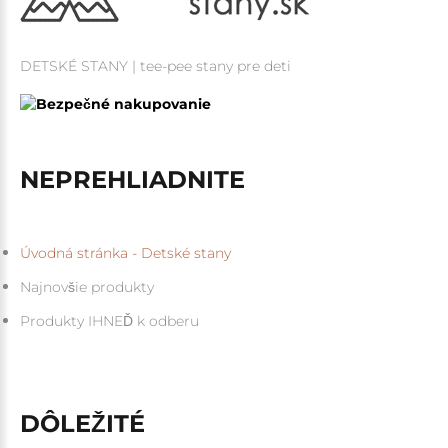
DETSKÉ STANY | tee-pee stany pre deti
NEPREHLIADNITE
Úvodná stránka - Detské stany
Najnovšie produkty
Produkty IHNEĎ k odberu
DÔLEŽITÉ