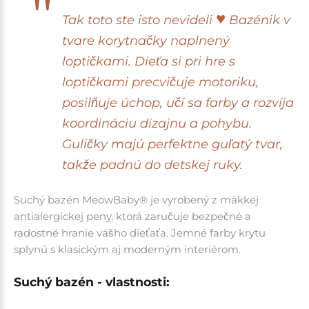
♥
Tak toto ste isto nevideli
Bazénik v
tvare korytnačky naplnený
loptičkami. Dieťa si pri hre s
loptičkami precvičuje motoriku,
posilňuje úchop, učí sa farby a rozvíja
koordináciu dizajnu a pohybu.
Guličky majú perfektne guľatý tvar,
takže padnú do detskej ruky.
Suchý bazén MeowBaby® je vyrobený z mäkkej
antialergickej peny, ktorá zaručuje bezpečné a
radostné hranie vášho dieťaťa. Jemné farby krytu
splynú s klasickým aj moderným interiérom.
Suchý bazén - vlastnosti: