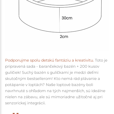
Podporujme spolu detskú fantáziu a kreativitu.
T
oto je
pripravená sada - barančekový bazén + 200 kusov
guličiek!
Suchý bazén s guličkami je medzi deťmi
skutočným bestsellerom! Kto nemá rád plávanie a
potápanie v loptách?
Naše loptové bazény boli
navrhnuté s ohľadom na tých najmenších, sú ideálne
nielen na zábavu, ale sú mimoriadne užitočné aj pri
senzorickej integrácii.