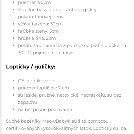
priemer: 90cm
stabilné boky a dno z antialergickej
polyuretánovej peny
výška bazéna: 30cm
hrúbka steny: 5cm
hrúbka dna: 2cm
poťah: zapínanie na zips, možno prať v práčke na
30 ° C, príjemná na dotyk
Loptičky / guličky:
CE certifikované
priemer loptičiek: 7 cm
sú lesklé, pružné, netoxické, nepraskajú, sú bez
zápachu
na bezpečné používanie
Suché bazéniky MeowBaby® sú šité pomocou
certifikovaných vysokokvalitných látok. Loptičky sú iba