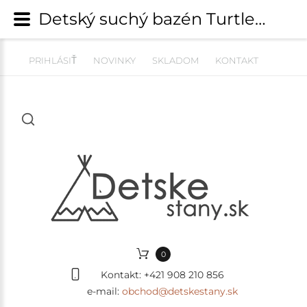
Detský suchý bazén Turtle EXCLUSIVE Boucle s guličkami 200 ks (ø 90cm) soft PINK | Suché bazény s guličkami | detskestany.sk
PRIHLÁSIŤ
NOVINKY
SKLADOM
KONTAKT
0
Kontakt:
+421 908 210 856
e-mail:
obchod@detskestany.sk