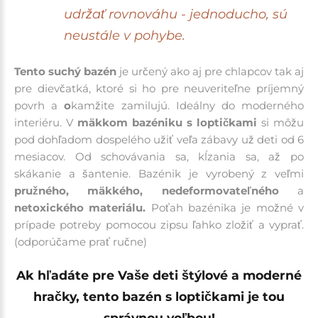
udržať rovnováhu - jednoducho, sú
neustále v pohybe.
Tento suchý bazén
je určený ako aj pre chlapcov tak aj
pre dievčatká, ktoré si ho pre neuveriteľne príjemný
povrh a
o
kamžite zamilujú. Ideálny do moderného
interiéru. V
mäkkom bazéniku s loptičkami
si môžu
pod dohľadom dospelého užiť veľa zábavy už deti od 6
mesiacov. Od schovávania sa, kĺzania sa, až po
skákanie a šantenie. Bazénik je vyrobený z veľmi
pružného, ​​mäkkého, nedeformovateľného
a
netoxického materiálu.
Poťah bazénika je možné v
prípade potreby pomocou zipsu ľahko zložiť a vyprať.
(odporúčame prať ručne)
Ak hľadáte pre Vaše deti štýlové a moderné
hračky, tento bazén s loptičkami je tou
správnou voľbou!