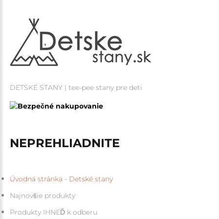
DETSKÉ STANY | tee-pee stany pre deti
NEPREHLIADNITE
Úvodná stránka - Detské stany
Najnovšie produkty
Produkty IHNEĎ k odberu