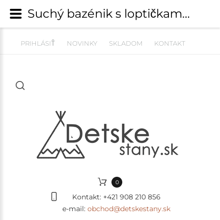
Suchý bazénik s loptičkami 200 ks ø 90cm - ECO púdrovo ružový | Suché bazény ECO a EXCLUSIVE | detskestany.sk
PRIHLÁSIŤ
NOVINKY
SKLADOM
KONTAKT
0
Kontakt:
+421 908 210 856
e-mail:
obchod@detskestany.sk