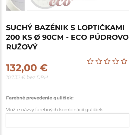
SUCHÝ BAZÉNIK S LOPTIČKAMI
200 KS Ø 90CM - ECO PÚDROVO
RUŽOVÝ
132,00 €
107,32 € bez DPH
Farebné prevedenie guličiek:
Vložte názvy farebných kombinácií guličiek