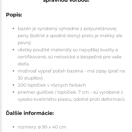
Popis:
bazén je vyrobený výhradne z polyuretánovej
peny (bočné a spodné steny) preto je mäkký ale
pevný
všetky použité materiály sú najvyššej kvality a
certifikované, sú netoxické a bezpečné pre vaše
dieťa.
možnosť vyprať poťah bazéna - má zipsy (prať na
30 stupňov).
200 loptičiek v rôznych farbách
priemer guličiek / loptičiek: 7 cm - sú vyrobené z
vysoko kvalitného plastu, odolné proti deformácii.
Ďalšie informácie:
rozmery: ø 90 x 40 cm