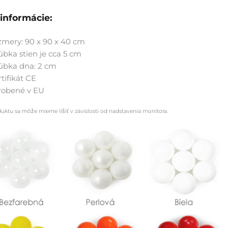
 informácie:
zmery: 90 x 90 x 40 cm
úbka stien je cca 5 cm
úbka dna: 2 cm
rtifikát CE
robené v EU
duktu sa môže mierne líšiť v závislosti od nadstavenia monitora.