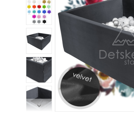
Penové hracie bloky na
cvičenie
Balančný chodník - hrubá
motorika