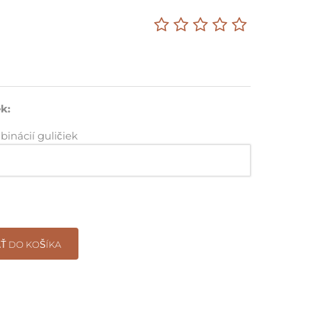
Darčekové poukazy na nákup
k:
inácií guličiek
Ť DO KOŠÍKA