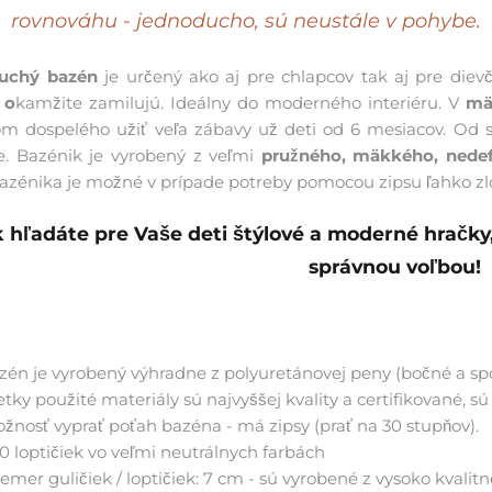
rovnováhu - jednoducho, sú neustále v pohybe.
suchý bazén
je určený ako aj pre chlapcov tak aj pre dievč
o
kamžite zamilujú. Ideálny do moderného interiéru. V
mäk
m dospelého užiť veľa zábavy už deti od 6 mesiacov. Od sc
e. Bazénik je vyrobený z veľmi
pružného, ​​mäkkého, ned
azénika je možné v prípade potreby pomocou zipsu ľahko zlo
 hľadáte pre Vaše deti štýlové a moderné hračky,
správnou voľbou!
zén je vyrobený výhradne z polyuretánovej peny (bočné a sp
etky použité materiály sú najvyššej kvality a certifikované, s
žnosť vyprať poťah bazéna - má zipsy (prať na 30 stupňov).
0 loptičiek vo veľmi neutrálnych farbách
iemer guličiek / loptičiek: 7 cm - sú vyrobené z vysoko kvalit