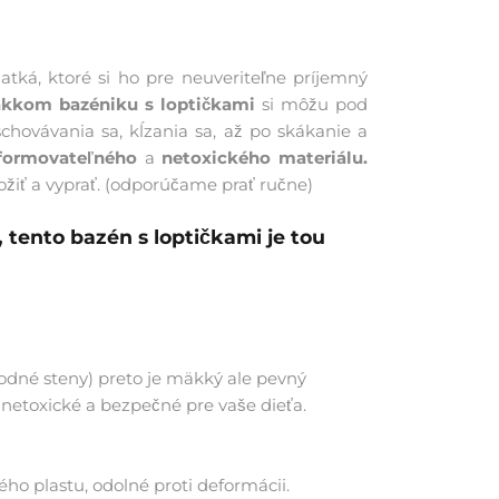
atká, ktoré si ho pre neuveriteľne príjemný
kom bazéniku s loptičkami
si môžu pod
hovávania sa, kĺzania sa, až po skákanie a
eformovateľného
a
netoxického materiálu.
žiť a vyprať. (odporúčame prať ručne)
 tento bazén s loptičkami je tou
odné steny) preto je mäkký ale pevný
ú netoxické a bezpečné pre vaše dieťa.
ného plastu, odolné proti deformácii.