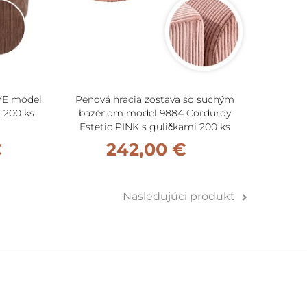
VE model
Penová hracia zostava so suchým
Penov
 200 ks
bazénom model 9884 Corduroy
bazén
Estetic PINK s guličkami 200 ks
(
€
242,00 €
Nasledujúci produkt