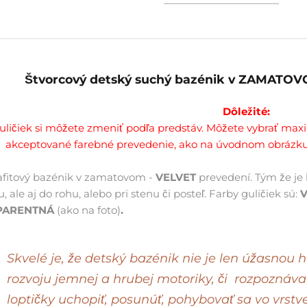
Štvorcový detský suchý bazénik v ZAMATOVO
Dôležité:
uličiek si môžete zmeniť podľa predstáv. Môžete vybrať maxi
akceptované farebné prevedenie, ako na úvodnom obrázk
rafitový bazénik v zamatovom -
VELVET
prevedení. Tým že je 
u, ale aj do rohu, alebo pri stenu či posteľ. Farby guličiek sú:
V
PARENTNÁ
(ako na foto)
.
Skvelé je, že detský bazénik nie je len úžasnou 
rozvoju jemnej a hrubej motoriky, či rozpoznávan
loptičky uchopiť, posunúť, pohybovať sa vo vrstve