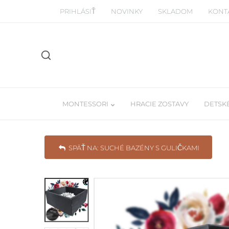
PRIHLÁSIŤ
NOVINKY
SKLADOM
KONT
MONTESSORI
HRACIE ZOSTAVY
DETSKÉ
SPÄŤ NA: SUCHÉ BAZÉNY S GULIČKAMI
Manipulačné montessori dosky
Detské Tee-pe
Piklerovej trojuhoľníky
Závesné balda
Drevené a balančné dosky
Učiace veže / woodtower