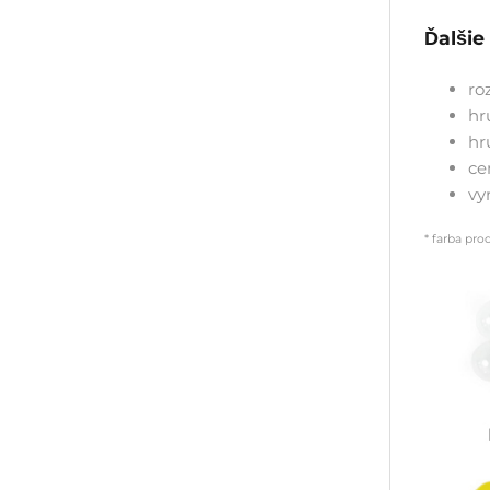
Ďalšie
ro
hr
hr
ce
vy
* farba pro