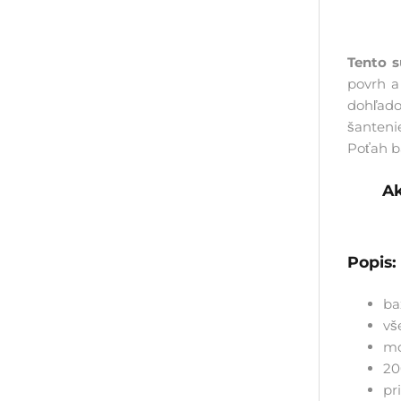
Tento 
povrh a
dohľado
šanteni
Poťah b
Ak
Popis:
ba
vš
mo
20
pr