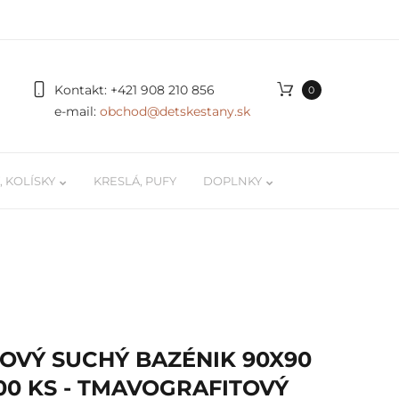
Kontakt:
+421 908 210 856
0
e-mail:
obchod@detskestany.sk
 KOLÍSKY
KRESLÁ, PUFY
DOPLNKY
ky
Organizér na autíčka a LEGO
 / kokóny
Podložky na hranie
 pre
Poličky na stenu pre deti
OVÝ SUCHÝ BAZÉNIK 90X90
Svetielka, doplnky, dekorácie
00 KS - TMAVOGRAFITOVÝ