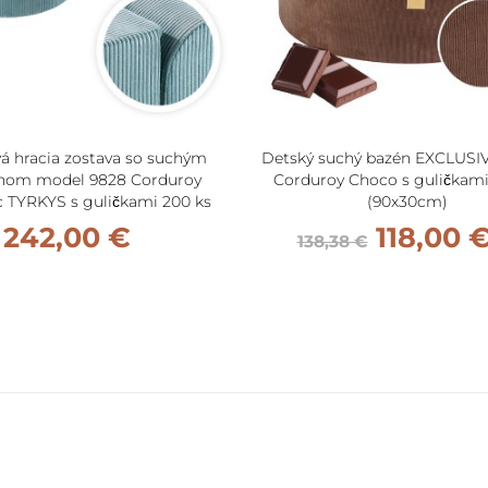
á hracia zostava so suchým
Detský suchý bazén EXCLUSI
nom model 9828 Corduroy
Corduroy Choco s guličkami
c TYRKYS s guličkami 200 ks
(90x30cm)
242,00 €
118,00 
138,38 €