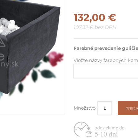
Suché bazéniky do rohu / pri
132,00 €
stenu
107,32 € bez DPH
Vyskladaj si vlastnú zostavu
Farebné prevedenie guličie
Vložte názvy farebných komb
Množstvo:
PRIDA