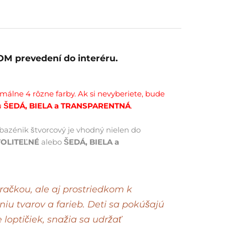
M prevedení do interéru.
málne 4 rôzne farby. Ak si nevyberiete, bude
u
ŠEDÁ, BIELA a TRANSPARENTNÁ
.
bazénik štvorcový je vhodný nielen do
OLITEĽNÉ
alebo
ŠEDÁ, BIELA a
hračkou, ale aj prostriedkom k
iu tvarov a farieb. Deti sa pokúšajú
 loptičiek, snažia sa udržať