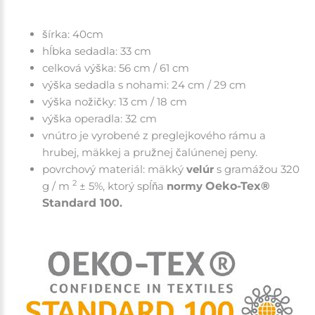
šírka: 40cm
hĺbka sedadla: 33 cm
celková výška: 56 cm / 61 cm
výška sedadla s nohami: 24 cm / 29 cm
výška nožičky: 13 cm / 18 cm
výška operadla: 32 cm
vnútro je vyrobené z preglejkového rámu a
hrubej, mäkkej a
pružnej čalúnenej peny
.
povrchový materiál: mäkký
velúr
s gramážou 320
2
g / m
± 5%, ktorý spĺňa
normy
Oeko-Tex®
Standard 100
.