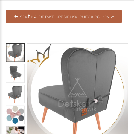
SPÄŤ NA: DETSKÉ KRESIELKA, PUFY A POHOVKY