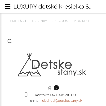
LUXURY detské kresielko SRDCE - tmavosivé - nohy 18 cm | Detské kresielka, pufy a pohovky | detskestany.sk
PRIHLÁSIŤ
NOVINKY
SKLADOM
KONTAKT
0
Kontakt:
+421 908 210 856
e-mail:
obchod@detskestany.sk