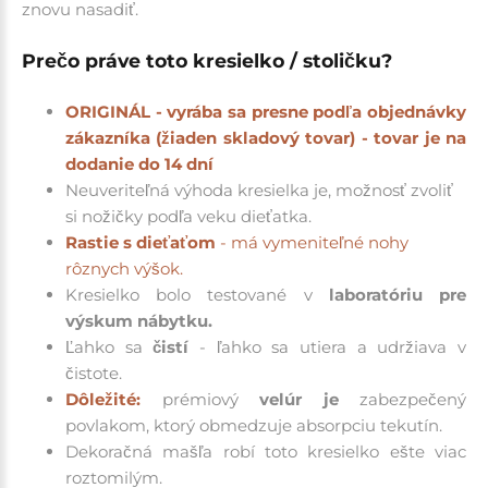
znovu nasadiť.
Prečo práve toto kresielko / stoličku?
ORIGINÁL - vyrába sa presne podľa objednávky
zákazníka (žiaden skladový tovar)
- tovar je na
dodanie do 14 dní
Neuveriteľná výhoda kresielka je, možnosť zvoliť
si nožičky podľa veku dieťatka.
Rastie s dieťaťom
- má vymeniteľné nohy
rôznych výšok.
Kresielko bolo testované v
laboratóriu pre
výskum nábytku
.
Ľahko sa
čistí
- ľahko sa utiera a udržiava v
čistote.
Dôležité:
prémiový
velúr je
zabezpečený
povlakom, ktorý obmedzuje absorpciu tekutín.
Dekoračná mašľa robí toto kresielko ešte viac
roztomilým.