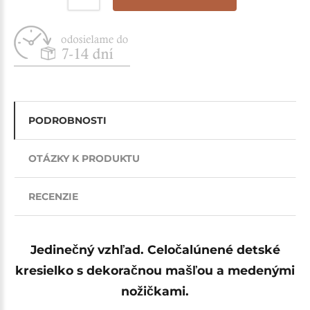
PODROBNOSTI
OTÁZKY K PRODUKTU
RECENZIE
J
edinečný vzhľad
. Celočalúnené detské
kresielko s dekoračnou mašľou a medenými
nožičkami.