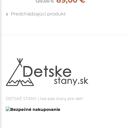
129,00 €
Predchádzajúci produkt
DETSKÉ STANY | tee-pee stany pre deti