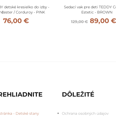
 detské kresielko do izby -
Sedací vak pre deti TEDDY 
čester / Corduroy - PINK
Estetic - BROWN
76,00 €
89,00 
129,00 €
REHLIADNITE
DÔLEŽITÉ
tránka - Detské stany
Ochrana osobných údajov