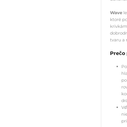
Wave
le
ktoré p
krivkám
dobrodru
tvaru a 
Prečo 
Po
hl
po
ro
ko
dr
Vď
ni
pr