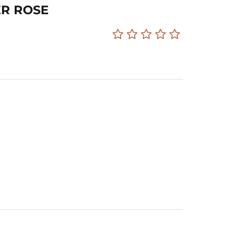
R ROSE
Darčekové poukazy na nákup