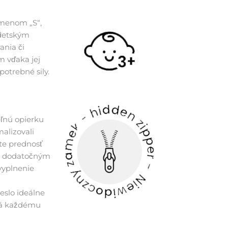
smenom „S“,
 detským
ania či
m vďaka jej
potrebné sily.
ľnú opierku
malizovali
ate prednosť
ka dodatočným
vyplnenie
eslo ideálne
odá každému