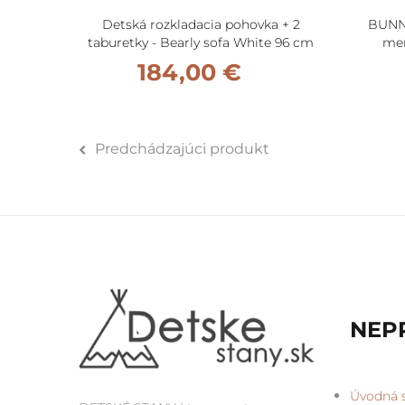
Detská rozkladacia pohovka + 2
BUNNY
taburetky - Bearly sofa White 96 cm
men
184,00 €
Predchádzajúci produkt
NEP
Úvodná s