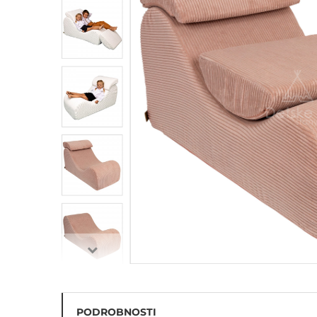
Penové hracie bloky na
cvičenie
Balančný chodník - hrubá
motorika
PODROBNOSTI