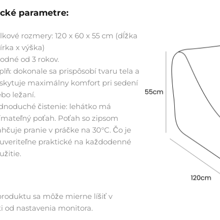
cké parametre:
lkové rozmery: 120 x 60 x 55 cm (dĺžka
šírka x výška)
odné od 3 rokov.
plň: dokonale sa prispôsobí tvaru tela a
skytuje maximálny komfort pri sedení
ebo ležaní.
dnoduché čistenie:
lehátko
má
ímateľný poťah.
Poťah so zipsom
ahčuje pranie v práčke na 30°C.
Čo je
uveriteľne praktické na každodenné
užitie.
produktu sa môže mierne líšiť v
ti od nastavenia monitora.