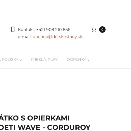
Kontakt:
+421 908 210 856
0
e-mail:
obchod@detskestany.sk
 KOLÍSKY
KRESLÁ, PUFY
DOPLNKY
ky
Organizér na autíčka a LEGO
 / kokóny
Podložky na hranie
 pre
Poličky na stenu pre deti
ÁTKO S OPIERKAMI
Svetielka, doplnky, dekorácie
 DETI WAVE - CORDUROY