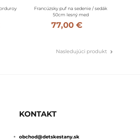
Corduroy
Francúzsky puf na sedenie / sedák
Franc
50cm lesný med
€
77,00 €
Nasledujúci produkt
KONTAKT
obchod@detskestany.sk