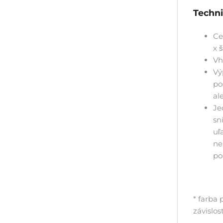
Techni
Ce
x 
Vh
V
ý
po
al
Je
sn
uľ
ne
po
* farba 
závislos