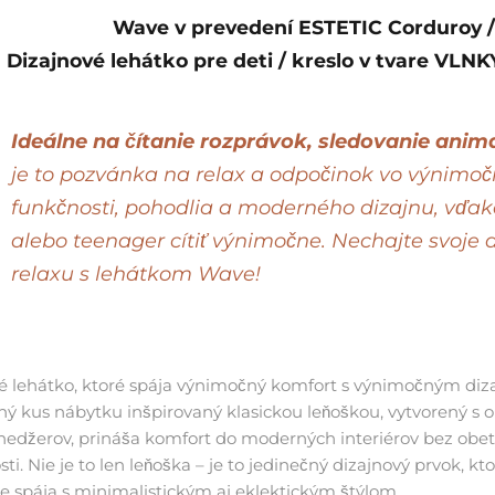
Wave v prevedení
ESTETIC Corduroy
Dizajnové lehátko pre deti / kreslo v tvare VL
Ideálne na čítanie rozprávok, sledovanie ani
je to pozvánka na relax a odpočinok vo výnimo
funkčnosti, pohodlia a moderného dizajnu, vďa
alebo teenager cítiť výnimočne. Nechajte svoje d
relaxu s lehátkom Wave!
 lehátko, ktoré spája výnimočný komfort s výnimočným diz
ný kus nábytku inšpirovaný klasickou leňoškou, vytvorený s
tínedžerov, prináša komfort do moderných interiérov bez obe
ti. Nie je to len leňoška – je to jedinečný dizajnový prvok, kto
e spája s minimalistickým aj eklektickým štýlom.