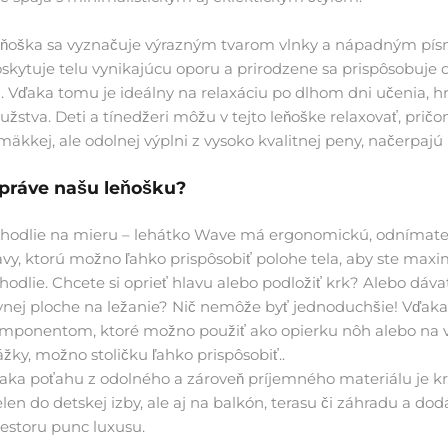
ňoška sa vyznačuje výrazným tvarom vlnky a nápadným pí
oskytuje telu vynikajúcu oporu a prirodzene sa prispôsobuje
. Vďaka tomu je ideálny na relaxáciu po dlhom dni učenia, hr
žstva. Deti a tínedžeri môžu v tejto leňoške relaxovať, pričo
mäkkej, ale odolnej výplni z vysoko kvalitnej peny, načerpajú 
práve našu leňošku?
hodlie na mieru – lehátko Wave má ergonomickú, odnímate
avy, ktorú možno ľahko prispôsobiť polohe tela, aby ste maxi
hodlie. Chcete si oprieť hlavu alebo podložiť krk? Alebo dáv
vnej ploche na ležanie? Nič nemôže byť jednoduchšie! Vďa
mponentom, ktoré možno použiť ako opierku nôh alebo na 
ážky, možno stoličku ľahko prispôsobiť..
aka poťahu z odolného a zároveň príjemného materiálu je kr
elen do detskej izby, ale aj na balkón, terasu či záhradu a d
iestoru punc luxusu.