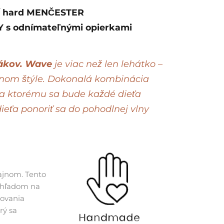
 / hard MENČESTER
NKY s odnímateľnými opierkami
mákov. Wave
je viac než len lehátko –
čnom štýle. Dokonalá kombinácia
ka ktorému sa bude každé dieťa
ieťa ponoriť sa do pohodlnej vlny
ajnom. Tento
 ohľadom na
tovania
rý sa