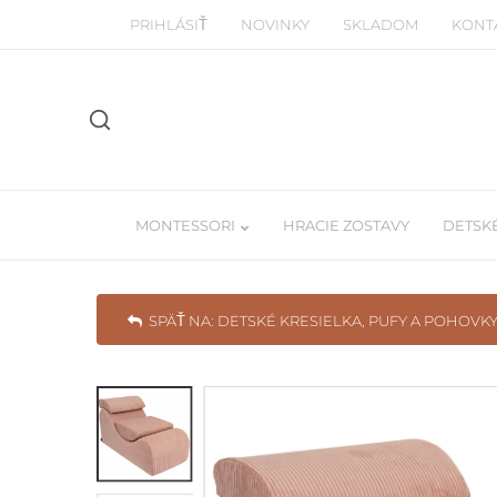
PRIHLÁSIŤ
NOVINKY
SKLADOM
KONT
MONTESSORI
HRACIE ZOSTAVY
DETSKÉ
SPÄŤ NA: DETSKÉ KRESIELKA, PUFY A POHOVK
Manipulačné montessori dosky
Detské Tee-pe
Piklerovej trojuhoľníky
Závesné balda
Drevené a balančné dosky
Učiace veže / woodtower