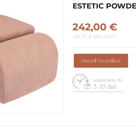
ESTETIC POWDE
Suché bazéniky do rohu / pri
stenu
242,00 €
Vyskladaj si vlastnú zostavu
196,75 € bez DPH
PRIDAŤ DO KOŠÍKA