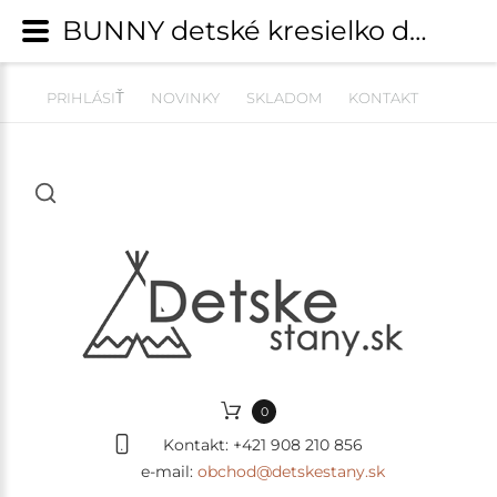
BUNNY detské kresielko do izby - menčester / Corduroy - BEIGE | Detské kresielka, pufy a pohovky | detskestany.sk
PRIHLÁSIŤ
NOVINKY
SKLADOM
KONTAKT
0
Kontakt:
+421 908 210 856
e-mail:
obchod@detskestany.sk