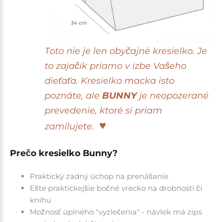
T
oto nie je len obyčajné kresielko. Je
to zajačik priamo v izbe Vašeho
dieťaťa. Kresielko macka isto
poznáte, ale
BUNNY
je neopozerané
prevedenie, ktoré si priam
♥
zamilujete.
Prečo kresielko Bunny?
Praktický zadný úchop na prenášanie
Ešte praktickejšie bočné vrecko na drobnosti či
knihu
Možnosť úplného "vyzlečenia" - návlek má zips