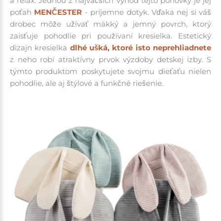
a relax.
Jednou z najväčších výhod tejto pohovky je jej
poťah
MENČESTER
-
príjemne dotyk
.
Vďaka nej si váš
drobec môže užívať mäkký a jemný povrch, ktorý
zaisťuje pohodlie pri používaní kresielka.
E
stetický
dizajn kresielka
dlhé ušká, ktoré isto neprehliadnete
z neho robí atraktívny prvok výzdoby detskej izby.
S
týmto produktom poskytujete svojmu dieťaťu nielen
pohodlie, ale aj štýlové a funkčné riešenie.