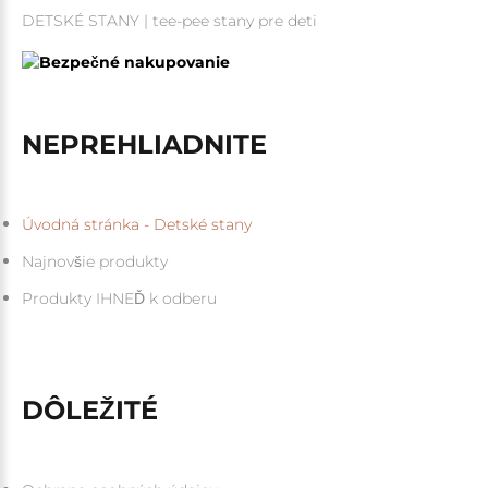
DETSKÉ STANY | tee-pee stany pre deti
NEPREHLIADNITE
Úvodná stránka - Detské stany
Najnovšie produkty
Produkty IHNEĎ k odberu
DÔLEŽITÉ