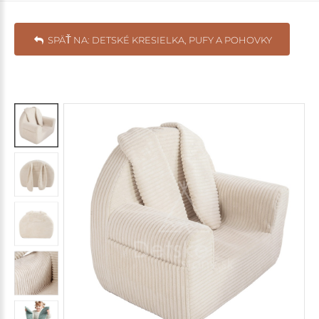
SPÄŤ NA: DETSKÉ KRESIELKA, PUFY A POHOVKY