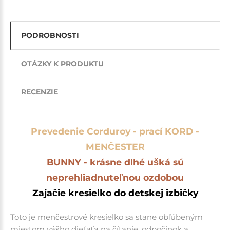
PODROBNOSTI
OTÁZKY K PRODUKTU
RECENZIE
Prevedenie Corduroy - prací KORD -
MENČESTER
BUNNY - krásne dlhé ušká sú
neprehliadnuteľnou ozdobou
Zajačie kresielko do detskej izbičky
Toto je menčestrové kresielko sa stane obľúbeným
miestom vášho dieťaťa na čítanie, odpočinok a