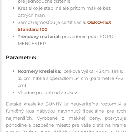
pre jednoduché čistenie
Kresielko je stabilné ale pritom mäkké bez
ostrých hrán.
Samozrejmosťou je certifikácia:
OEKO-TEX
Standard 100
Trendový materiál:
prevedenie prací KORD -
MENČESTER
Parametre:
Rozmery kresielka:
celková v
ýška: 43 cm, š
írka:
55 cm,
h
ĺbka s operadlom 34 cm
(parametre
+\-2
cm)
Vhodné pre deti od 2 rokov.
Detské kresielko BUNNY je neuveriteľne roztomilý a
funkčný kus nábytku navrhnutý špeciálne pre tých
najmenších.
Vyrobené z mäkkej peny, poskytuje
pohodlné a bezpečné miesto pre Vaše dieťa na hranie