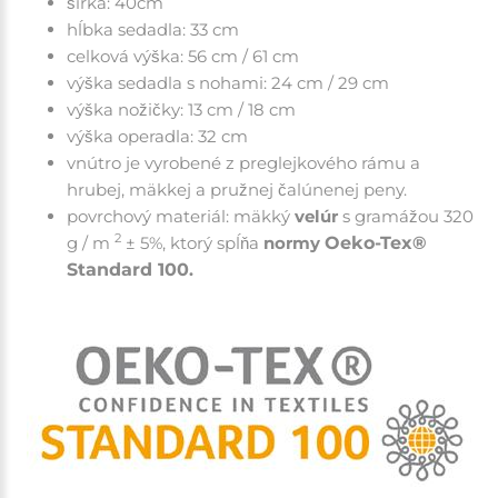
šírka: 40cm
hĺbka sedadla: 33 cm
celková výška: 56 cm / 61 cm
výška sedadla s nohami: 24 cm / 29 cm
výška nožičky: 13 cm / 18 cm
výška operadla: 32 cm
vnútro je vyrobené z preglejkového rámu a
hrubej, mäkkej a
pružnej čalúnenej peny
.
povrchový materiál: mäkký
velúr
s gramážou 320
2
g / m
± 5%, ktorý spĺňa
normy
Oeko-Tex®
Standard 100
.