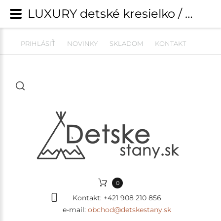
LUXURY detské kresielko / stolička SRDCE VELÚR - tmavosivé | Detské kresielka, pufy a pohovky | detskestany.sk
PRIHLÁSIŤ
NOVINKY
SKLADOM
KONTAKT
0
Kontakt:
+421 908 210 856
e-mail:
obchod@detskestany.sk