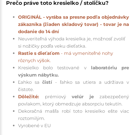
Prečo práve toto kresielko / stoličku?
ORIGINÁL - vyrába sa presne podľa objednávky
zákazníka (žiaden skladový tovar)
- tovar je na
dodanie do 14 dní
Neuveriteľná výhoda kresielka je, možnosť zvoliť
si nožičky podľa veku dieťatka.
Rastie s dieťaťom
- má vymeniteľné nohy
rôznych výšok.
Kresielko bolo testované v
laboratóriu pre
výskum nábytku
.
Ľahko sa
čistí
- ľahko sa utiera a udržiava v
čistote.
Dôležité:
prémiový
velúr je
zabezpečený
povlakom, ktorý obmedzuje absorpciu tekutín.
Dekoračná mašľa robí toto kresielko ešte viac
roztomilým.
Vyrobené v EU