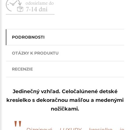
PODROBNOSTI
OTÁZKY K PRODUKTU
RECENZIE
J
edinečný vzhľad
. Celočalúnené detské
kresielko s dekoračnou mašľou a medenými
nožičkami.
Dizajnové LUXURY kresielko je