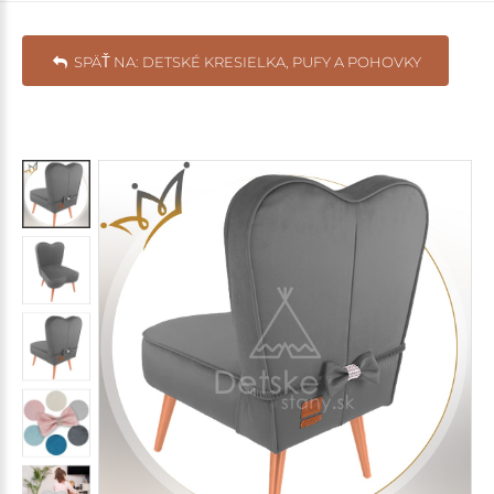
SPÄŤ NA: DETSKÉ KRESIELKA, PUFY A POHOVKY