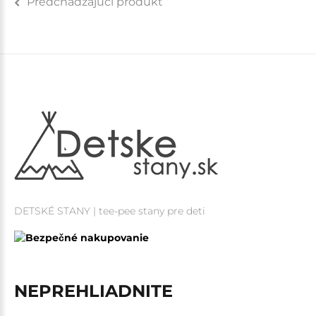
Predchádzajúci produkt
DETSKÉ STANY | tee-pee stany pre deti
NEPREHLIADNITE