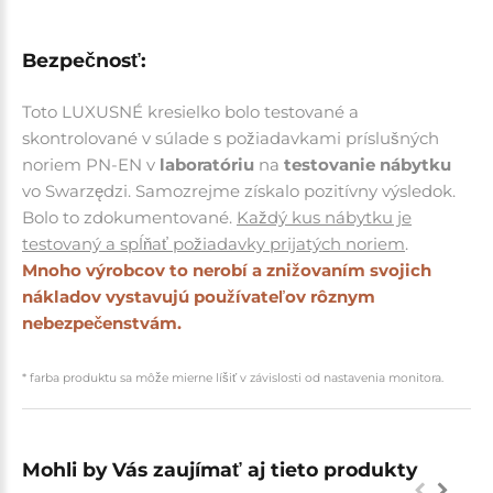
Bezpečnosť:
Toto LUXUSNÉ kresielko bolo testované a
skontrolované v súlade s požiadavkami príslušných
noriem PN-EN v
laboratóriu
na
testovanie nábytku
vo Swarzędzi. Samozrejme z
ískalo pozitívny výsledok.
Bolo to zdokumentované.
Každý kus nábytku je
testovaný a spĺňať požiadavky prijatých noriem
.
Mnoho výrobcov to nerobí a znižovaním svojich
nákladov vystavujú používateľov rôznym
nebezpečenstvám.
* farba produktu sa môže mierne líšiť v závislosti od nastavenia monitora.
Mohli by Vás zaujímať aj tieto produkty