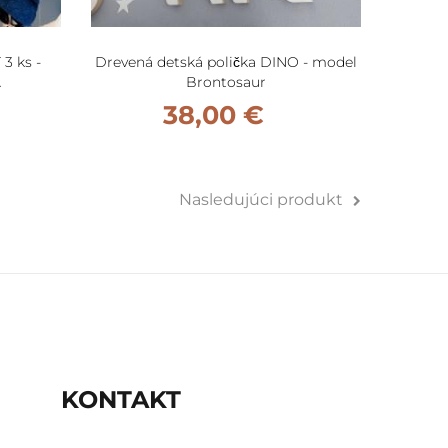
3 ks -
Drevená detská polička DINO - model
Drevená
A
Brontosaur
38,00 €
Nasledujúci produkt
KONTAKT