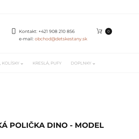
Kontakt:
+421 908 210 856
0
e-mail:
obchod@detskestany.sk
 KOLÍSKY
KRESLÁ, PUFY
DOPLNKY
ky
Organizér na autíčka a LEGO
 / kokóny
Podložky na hranie
 pre
Poličky na stenu pre deti
Á POLIČKA DINO - MODEL
Svetielka, doplnky, dekorácie