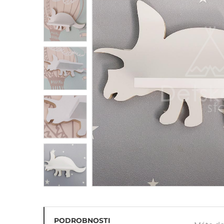
Penové hracie bloky na
cvičenie
Balančný chodník - hrubá
motorika
PODROBNOSTI