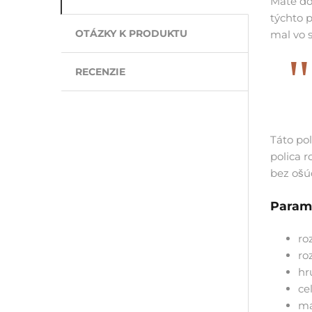
Máte do
týchto 
OTÁZKY K PRODUKTU
mal vo s
RECENZIE
Táto po
polica r
bez ošúc
Param
ro
ro
hr
ce
ma