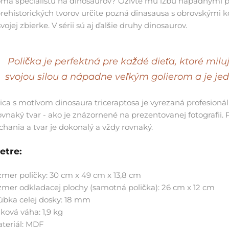
ma špecialistu na dinosaurov? Oživte mu izbu nápadnými po
prehistorických tvorov určite pozná dinasausa s obrovskými k
vojej zbierke. V sérii sú aj ďalšie druhy dinosaurov.
Polička je perfektná pre každé dieťa, ktoré milu
svojou silou a nápadne veľkým golierom a je jed
lica s motívom dinosaura triceraptosa je vyrezaná profesi
ovnaký tvar - ako je znázornené na prezentovanej fotografii.
hania a tvar je dokonalý a vždy rovnaký.
etre:
zmer poličky: 30 cm x 49 cm x 13,8 cm
zmer odkladacej plochy (samotná polička):
26 cm x 12 cm
úbka celej dosky: 18 mm
lková váha: 1,9 kg
teriál: MDF