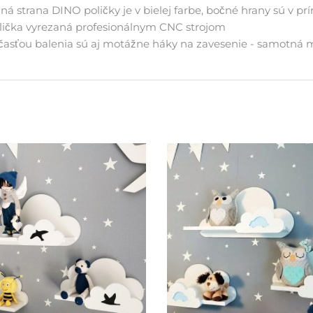
lná strana DINO poličky je v bielej farbe, bočné hrany sú v pr
lička vyrezaná profesionálnym CNC strojom
časťou balenia sú aj motážne háky na zavesenie - samotná 