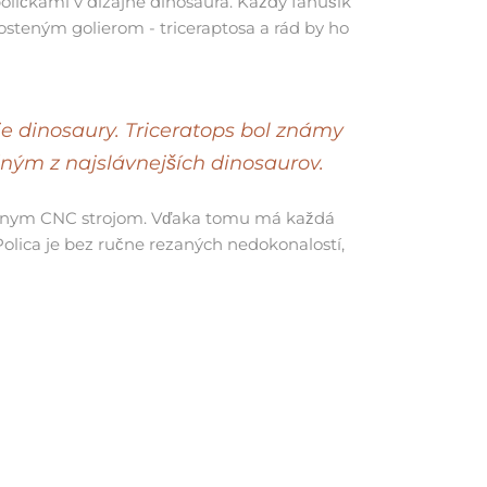
ličkami v dizajne dinosaura. Každý fanúšik
osteným golierom - triceraptosa a rád by ho
je dinosaury. Triceratops bol známy
ným z najslávnejších dinosaurov.
onálnym CNC strojom. Vďaka tomu má každá
 Polica je bez ručne rezaných nedokonalostí,