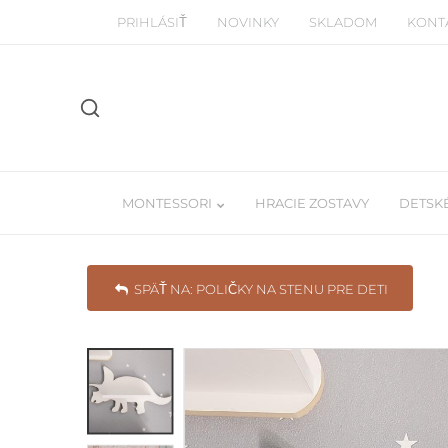
PRIHLÁSIŤ
NOVINKY
SKLADOM
KONT
MONTESSORI
HRACIE ZOSTAVY
DETSKÉ
SPÄŤ NA: POLIČKY NA STENU PRE DETI
Manipulačné montessori dosky
Detské Tee-pe
Piklerovej trojuhoľníky
Závesné balda
Drevené a balančné dosky
Učiace veže / woodtower