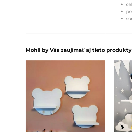
če
po
sú
Mohli by Vás zaujímať aj tieto produkty