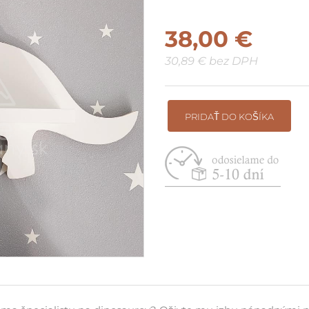
Suché bazéniky do rohu / pri
38,00 €
stenu
30,89 € bez DPH
Vyskladaj si vlastnú zostavu
PRIDAŤ DO KOŠÍKA