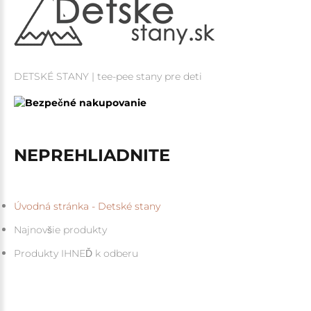
DETSKÉ STANY | tee-pee stany pre deti
NEPREHLIADNITE
Úvodná stránka - Detské stany
Najnovšie produkty
Produkty IHNEĎ k odberu