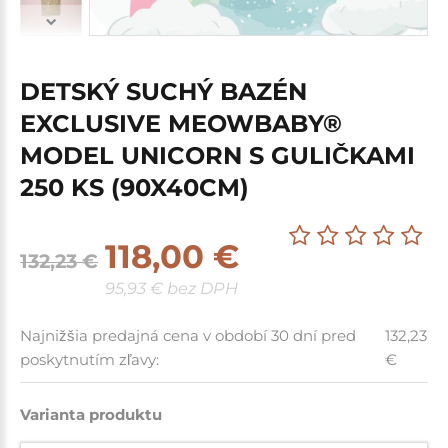
DETSKÝ SUCHÝ BAZÉN
EXCLUSIVE MEOWBABY®
MODEL UNICORN S GULIČKAMI
250 KS (90X40CM)
118,00 €
132,23 €
95,93 € bez DPH
Najnižšia predajná cena v období 30 dní pred
132,23
poskytnutím zľavy:
€
Varianta produktu