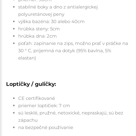
stabilné boky a dno z antialergickej
polyuretánovej peny
výška bazéna: 30 alebo 40cm
hrúbka steny: 5cm
hrúbka dna: 2cm
poťah: zapínanie na zips, možno prať v práčke na
30 ° C, príjemná na dotyk (95% bavlna, 5%
elastan)
Loptičky / guličky:
CE certifikované
priemer loptičiek: 7 cm
sú lesklé, pružné, netoxické, nepraskajú, sú bez
zápachu
na bezpečné používanie