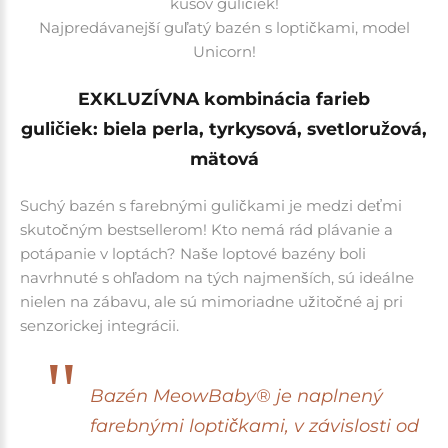
kusov guličiek!
Najpredávanejší guľatý bazén s loptičkami, model
Unicorn!
EXKLUZÍVNA kombinácia farieb
guličiek:
biela perla, tyrkysová, svetloružová,
mätov
á
Suchý bazén s farebnými guličkami je medzi deťmi
skutočným bestsellerom! Kto nemá rád plávanie a
potápanie v loptách?
Naše loptové bazény boli
navrhnuté s ohľadom na tých najmenších, sú ideálne
nielen na zábavu, ale sú mimoriadne užitočné aj pri
senzorickej integrácii.
Bazén MeowBaby® je naplnený
farebnými loptičkami, v závislosti od