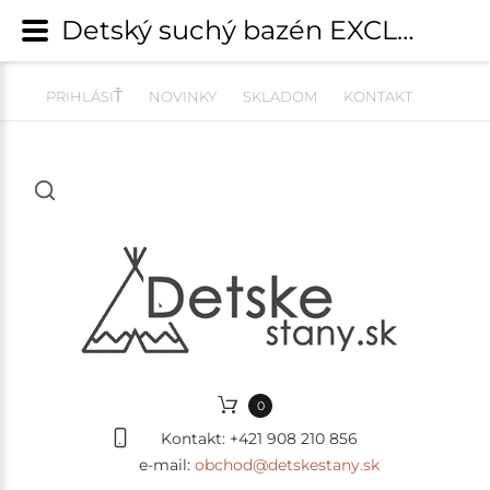
Detský suchý bazén EXCLUSIVE MeowBaby® model Unicorn s guličkami 250 ks (90x40cm) | Suché bazény s guličkami | detskestany.sk
PRIHLÁSIŤ
NOVINKY
SKLADOM
KONTAKT
0
Kontakt:
+421 908 210 856
e-mail:
obchod@detskestany.sk