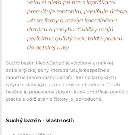
veku si dieťa pri hre s loptičkami
precvičuje motoriku, posilňuje úchop,
učí sa farby a rozvíja koordináciu
dizajnu a pohybu. Guličky majú
perfektne guľatý tvar, takže padnú
do detskej ruky.
Suchý bazén MeowBaby® je vyrobený z mäkkej
antialergickej peny, ktorá zaručuje bezpečné a
radostné hranie vášho dieťaťa. Jemné farby krytu
splynú s klasickým aj moderným interiérom. Poťah
bazéna je pripevnený zipsom, ktorý umožňuje pranie v
práčke a udržiavanie čistoty je jednoduché.
Suchý bazén - vlastnosti:
priemer: 90cm