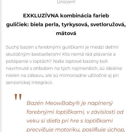
Unicorn!
EXKLUZÍVNA kombinácia farieb
guličiek:
biela perla, tyrkysová, svetloružová,
mätov
á
Suchý bazén s farebnými guličkami je medzi deťmi
skutočným bestsellerom! Kto nemá rád plávanie a
potápanie v loptách?
Naše loptové bazény boli
navrhnuté s ohľadom na tých najmenších, sú ideálne
nielen na zábavu, ale sú mimoriadne užitočné aj pri
senzorickej integrácii.
Bazén MeowBaby® je naplnený
farebnými loptičkami, v závislosti od
veku si dieťa pri hre s loptičkami
precvičuje motoriku, posilňuje úchop,