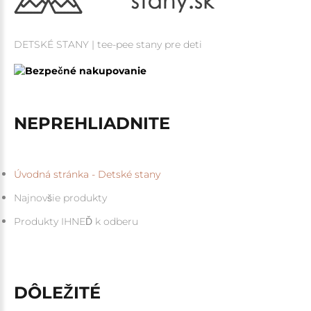
DETSKÉ STANY | tee-pee stany pre deti
NEPREHLIADNITE
Úvodná stránka - Detské stany
Najnovšie produkty
Produkty IHNEĎ k odberu
DÔLEŽITÉ