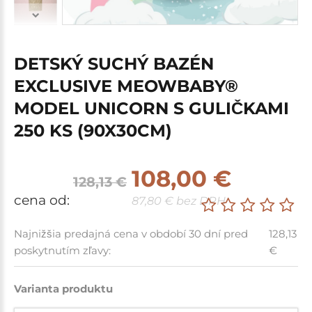
DETSKÝ SUCHÝ BAZÉN
EXCLUSIVE MEOWBABY®
MODEL UNICORN S GULIČKAMI
250 KS (90X30CM)
108,00 €
128,13 €
cena od:
87,80 € bez DPH
Najnižšia predajná cena v období 30 dní pred
128,13
poskytnutím zľavy:
€
Varianta produktu