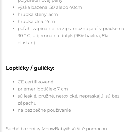
polyuretánovej peny
výška bazéna: 30 alebo 40cm
hrúbka steny: 5cm
hrúbka dna: 2cm
poťah: zapínanie na zips, možno prať v práčke na
30 ° C, príjemná na dotyk (95% bavlna, 5%
elastan)
Loptičky / guličky:
CE certifikované
priemer loptičiek: 7 cm
sú lesklé, pružné, netoxické, nepraskajú, sú bez
zápachu
na bezpečné používanie
Suché bazéniky MeowBaby® sú šité pomocou