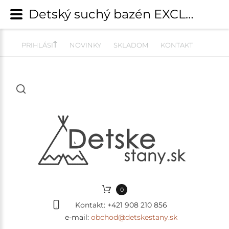
Detský suchý bazén EXCLUSIVE MeowBaby® model Unicorn s guličkami 250 ks (90x30cm) | Suché bazény ECO a EXCLUSIVE | detskestany.sk
PRIHLÁSIŤ
NOVINKY
SKLADOM
KONTAKT
0
Kontakt:
+421 908 210 856
e-mail:
obchod@detskestany.sk