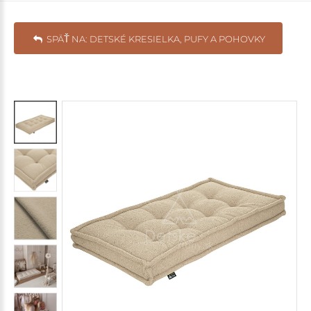
SPÄŤ NA: DETSKÉ KRESIELKA, PUFY A POHOVKY