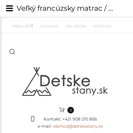
Veľký francúzsky matrac / puf na sedenie 120x60cm BOUCLE beige | Detské kresielka, pufy a pohovky | detskestany.sk
PRIHLÁSIŤ
NOVINKY
SKLADOM
KONTAKT
0
Kontakt:
+421 908 210 856
e-mail:
obchod@detskestany.sk