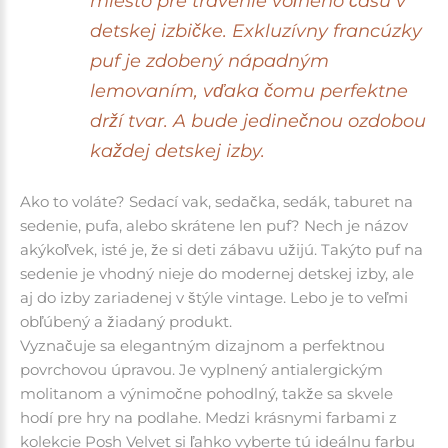
miesto pre trávenie voľného času v
detskej izbičke.
Exkluzívny francúzky
puf je zdobený nápadným
lemovaním, vďaka čomu perfektne
drží tvar. A bude jedinečnou ozdobou
každej detskej izby.
Ako to voláte? Sedací vak, sedačka, sedák, taburet na
sedenie, pufa, alebo skrátene len puf? Nech je názov
akýkoľvek, isté je, že si deti zábavu užijú. Takýto puf na
sedenie je vhodný nieje do modernej detskej izby, ale
aj do izby zariadenej v štýle vintage. Lebo je to veľmi
obľúbený a žiadaný produkt.
Vyznačuje sa elegantným dizajnom a perfektnou
povrchovou úpravou.
Je vyplnený antialergickým
molitanom a výnimočne pohodlný, takže sa skvele
hodí pre hry na podlahe.
Medzi krásnymi farbami z
kolekcie Posh Velvet si ľahko vyberte tú ideálnu farbu