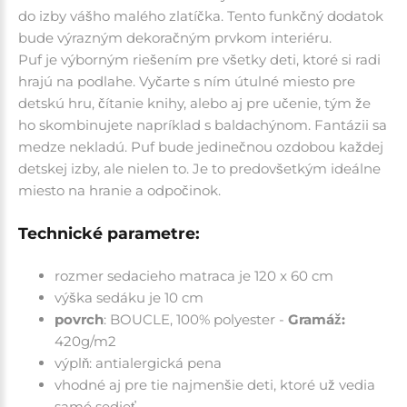
do izby vášho malého zlatíčka.
Tento funkčný dodatok
bude výrazným dekoračným prvkom interiéru.
Puf je výborným riešením pre všetky deti, ktoré si radi
hrajú na podlahe. Vyčarte s ním útulné miesto pre
detskú hru, čítanie knihy, alebo aj pre učenie, tým že
ho skombinujete napríklad s baldachýnom. Fantázii sa
medze nekladú. Puf bude jedinečnou ozdobou každej
detskej izby, ale nielen to. Je to predovšetkým ideálne
miesto na hranie a odpočinok.
Technické parametre:
rozmer sedacieho matraca je 120 x 60 cm
výška sedáku je 10 cm
povrch
:
BOUCLE,
100% polyester -
Gramáž:
420g/m2
výplň: antialergická pena
vhodné aj pre tie najmenšie deti, ktoré už vedia
samé sedieť