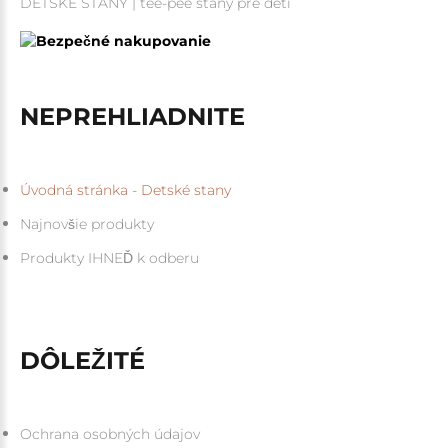
DETSKÉ STANY | tee-pee stany pre deti
NEPREHLIADNITE
Úvodná stránka - Detské stany
Najnovšie produkty
Produkty IHNEĎ k odberu
DÔLEŽITÉ
Ochrana osobných údajov