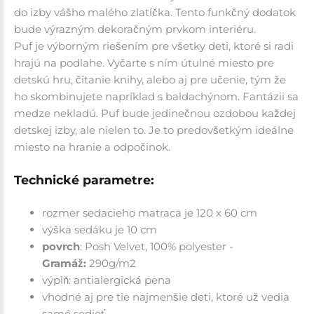
do izby vášho malého zlatíčka.
Tento funkčný dodatok
bude výrazným dekoračným prvkom interiéru.
Puf je výborným riešením pre všetky deti, ktoré si radi
hrajú na podlahe. Vyčarte s ním útulné miesto pre
detskú hru, čítanie knihy, alebo aj pre učenie, tým že
ho skombinujete napríklad s baldachýnom. Fantázii sa
medze nekladú. Puf bude jedinečnou ozdobou každej
detskej izby, ale nielen to. Je to predovšetkým ideálne
miesto na hranie a odpočinok.
Technické parametre:
rozmer sedacieho matraca je 120 x 60 cm
výška sedáku je 10 cm
povrch
:
Posh Velvet, 100% polyester
-
Gramáž:
290g/m2
výplň: antialergická pena
vhodné aj pre tie najmenšie deti, ktoré už vedia
samé sedieť