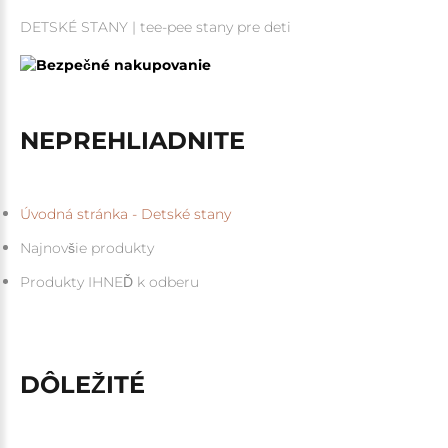
DETSKÉ STANY | tee-pee stany pre deti
NEPREHLIADNITE
Úvodná stránka - Detské stany
Najnovšie produkty
Produkty IHNEĎ k odberu
DÔLEŽITÉ