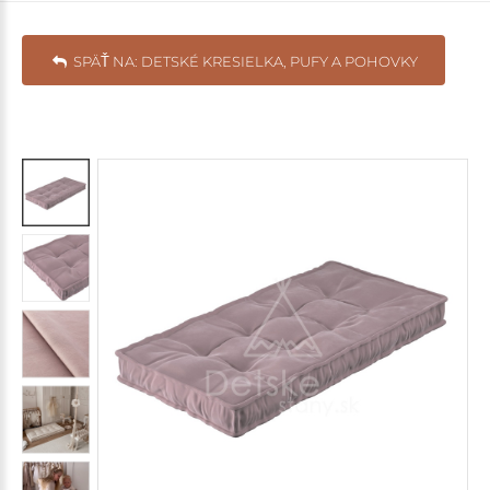
SPÄŤ NA: DETSKÉ KRESIELKA, PUFY A POHOVKY