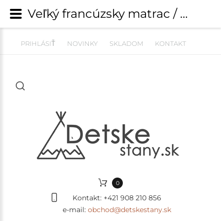
Veľký francúzsky matrac / puf na sedenie 120x60cm antická ružová | Detské kresielka, pufy a pohovky | detskestany.sk
PRIHLÁSIŤ
NOVINKY
SKLADOM
KONTAKT
0
Kontakt:
+421 908 210 856
e-mail:
obchod@detskestany.sk