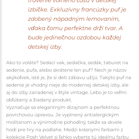
trávenie voľného času v detskej
izbičke.
Exkluzívny francúzky puf je
zdobený nápadným lemovaním,
vďaka čomu perfektne drží tvar. A
bude jedinečnou ozdobou každej
detskej izby.
Ako to voláte? Sedací vak, sedačka, sedák, taburet na
sedenie, pufa, alebo skrátene len puf? Nech je názov
akýkoľvek, isté je, že si deti zábavu užijú. Takýto puf na
sedenie je vhodný nieje do modernej detskej izby, ale
aj do izby zariadenej v štýle vintage. Lebo je to veľmi
obľúbený a žiadaný produkt.
Vyznačuje sa elegantným dizajnom a perfektnou
povrchovou úpravou.
Je vyplnený antialergickým
molitanom a výnimočne pohodlný, takže sa skvele
hodí pre hry na podlahe.
Medzi krásnymi farbami z
kolekcie Posh Velvet si ľahko vyberte tú ideálnu farbu