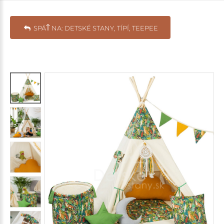
SPÄŤ NA: DETSKÉ STANY, TÍPÍ, TEEPEE