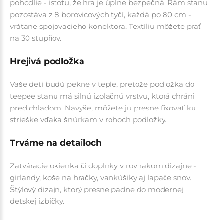
pohodlie - istotu, že hra je úplne bezpečná. Rám stanu
pozostáva z 8 borovicových tyčí, každá po 80 cm -
vrátane spojovacieho konektora. Textíliu môžete prať
na 30 stupňov.
Hrejivá podložka
Vaše deti budú pekne v teple, pretože podložka do
teepee stanu má silnú izolačnú vrstvu, ktorá chráni
pred chladom. Navyše, môžete ju presne fixovať ku
strieške vďaka šnúrkam v rohoch podložky.
Trváme na detailoch
Zatváracie okienka či doplnky v rovnakom dizajne -
girlandy, koše na hračky, vankúšiky aj lapače snov.
Štýlový dizajn, ktorý presne padne do modernej
detskej izbičky.