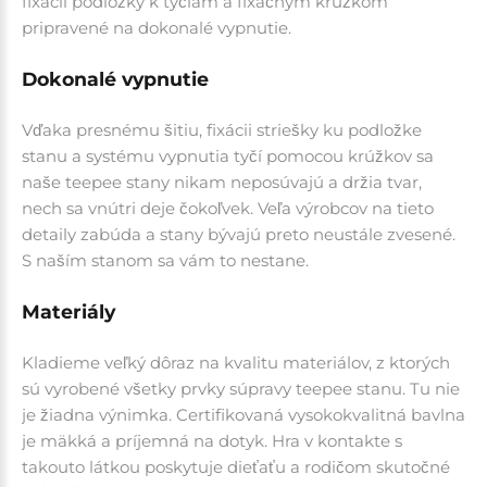
fixácii podložky k tyčiam a fixačným krúžkom
pripravené na dokonalé vypnutie.
Dokonalé vypnutie
Vďaka presnému šitiu, fixácii striešky ku podložke
stanu a systému vypnutia tyčí pomocou krúžkov sa
naše teepee stany nikam neposúvajú a držia tvar,
nech sa vnútri deje čokoľvek. Veľa výrobcov na tieto
detaily zabúda a stany bývajú preto neustále zvesené.
S naším stanom sa vám to nestane.
Materiály
Kladieme veľký dôraz na kvalitu materiálov, z ktorých
sú vyrobené všetky prvky súpravy teepee stanu. Tu nie
je žiadna výnimka. Certifikovaná vysokokvalitná bavlna
je mäkká a príjemná na dotyk. Hra v kontakte s
takouto látkou poskytuje dieťaťu a rodičom skutočné