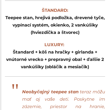
ŠTANDARD:
Teepee stan, hrejivá podložka, drevené tyče,
vypínací systém, okienko, 2 vankúšiky
(hviezdička a štvorec)
LUXURY:
Štandard
+ kôš na hračky + girlanda +
vnútorné vrecko + prepravný obal + ďalšie 2
vankúšiky (obláčik a mesiačik)
Neobyčajný teepee stan
teraz môžu
mať aj vaše deti. Poskytne im
zázemie, priestor na hranie,