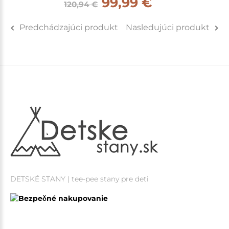
99,99 €
120,94 €
Predchádzajúci produkt
Nasledujúci produkt
DETSKÉ STANY | tee-pee stany pre deti