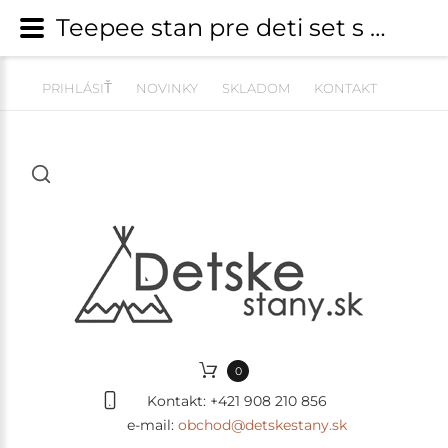
Teepee stan pre deti set s príslušenstvom - džungľa s pompoms | Detské stany, típí, teepee | detskestany.sk
PRIHLÁSIŤ
NOVINKY
SKLADOM
KONTAKT
0
Kontakt:
+421 908 210 856
e-mail:
obchod@detskestany.sk