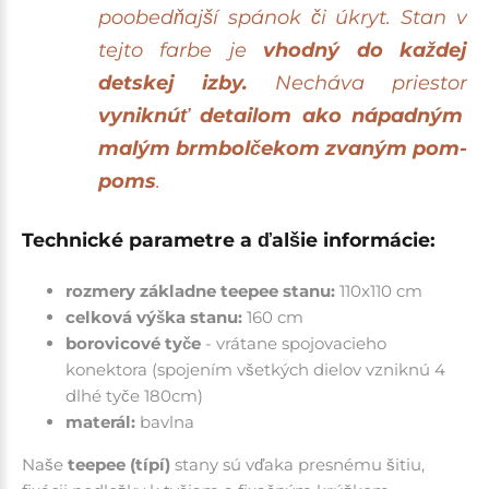
poobedňajší spánok či úkryt. Stan v
tejto farbe je
vhodný do každej
detskej izby.
Necháva priestor
vyniknúť detailom ako nápadným
malým brmbolčekom zvaným pom-
poms
.
Technické parametre a ďalšie informácie:
rozmery základne teepee stanu:
110x110 cm
celková výška stanu:
160 cm
borovicové tyče
- vrátane spojovacieho
konektora (spojením všetkých dielov vzniknú 4
dlhé tyče 180cm)
materál:
bavlna
Naše
teepee (típí)
stany sú vďaka presnému šitiu,