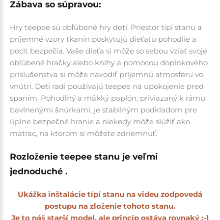
Zábava so súpravou:
Hry teepee sú obľúbené hry detí. Priestor típí stanu a
príjemné vzory tkanín poskytujú dieťaťu pohodlie a
pocit bezpečia. Vaše dieťa si môže so sebou vziať svoje
obľúbené hračky alebo knihy a pomocou doplnkového
príslušenstva si môže navodiť príjemnú atmosféru vo
vnútri. Deti radi používajú teepee na upokojenie pred
spaním. Pohodlný a mäkký paplón, priviazaný k rámu
bavlnenými šnúrkami, je stabilným podkladom pre
úplne bezpečné hranie a niekedy môže slúžiť ako
matrac, na ktorom si môžete zdriemnuť.
Rozloženie teepee stanu je veľmi
jednoduché .
Ukážka inštalácie típí stanu na videu zodpovedá
postupu na zloženie tohoto stanu.
Je to náš starší model, ale princíp ostáva rovnaký :-)