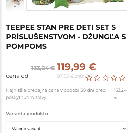
TEEPEE STAN PRE DETI SET S
PRÍSLUŠENSTVOM - DŽUNGĽA S
POMPOMS
119,99 €
133,24 €
cena od:
97,55 € bez DPH
Najnižšia predajná cena v období 30 dní pred
133,24
poskytnutím zľavy:
€
Varianta produktu