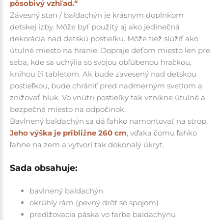
pôsobivý vzhľad.“
Závesný stan / baldachýn je krásnym doplnkom
detskej izby. Môže byť použitý aj ako jedinečná
dekorácia nad detskú postieľku. Môže tiež slúžiť ako
útulné miesto na hranie. Dopraje deťom miesto len pre
seba, kde sa uchýlia so svojou obľúbenou hračkou,
knihou či tabletom. Ak bude zavesený nad detskou
postieľkou, bude chrániť pred nadmerným svetlom a
znižovať hluk. Vo vnútri postieľky tak vznikne útulné a
bezpečné miesto na odpočinok.
Bavlnený baldachýn sa dá ľahko namontovať na strop.
Jeho výška je približne 260 cm
, vďaka čomu ľahko
ľahne na zem a vytvorí tak dokonalý úkryt.
Sada obsahuje:
bavlnený baldachýn
okrúhly rám (pevný drôt so spojom)
predlžovacia páska vo farbe baldachýnu