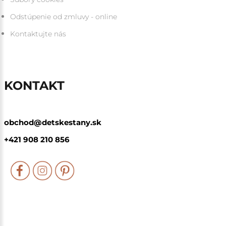
Odstúpenie od zmluvy - online
Kontaktujte nás
KONTAKT
obchod@detskestany.sk
+421 908 210 856