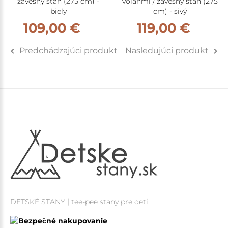
závesný stan (275 cm) -
volánmi / závesný stan (275
biely
cm) - sivý
109,00 €
119,00 €
Predchádzajúci produkt
Nasledujúci produkt
DETSKÉ STANY | tee-pee stany pre deti