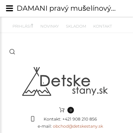
DAMANI pravý mušelínový baldachýn / bavlnený - púdrovo ružový | Závesné stany, baldachýny, nebesá | detskestany.sk
PRIHLÁSIŤ
NOVINKY
SKLADOM
KONTAKT
0
Kontakt:
+421 908 210 856
e-mail:
obchod@detskestany.sk