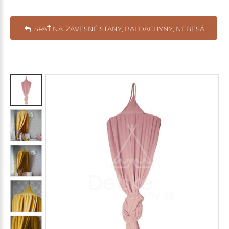
SPÄŤ NA: ZÁVESNÉ STANY, BALDACHÝNY, NEBESÁ