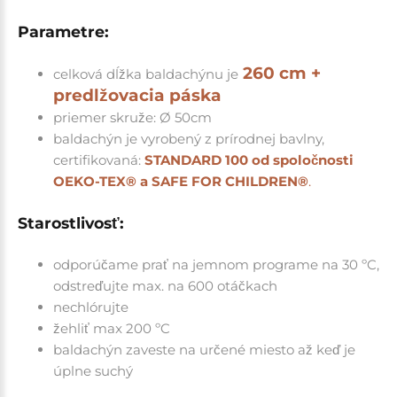
Parametre:
260 cm +
celková dĺžka baldachýnu je
predlžovacia páska
priemer skruže: Ø 50cm
baldachýn je vyrobený z prírodnej bavlny,
certifikovaná:
STANDARD 100 od spoločnosti
OEKO-TEX® a SAFE FOR CHILDREN®
.
Starostlivosť:
odporúčame prať na jemnom programe na 30 ºC,
odstreďujte max. na 600 otáčkach
nechlórujte
žehliť max 200 ºC
baldachýn zaveste na určené miesto až keď je
úplne suchý