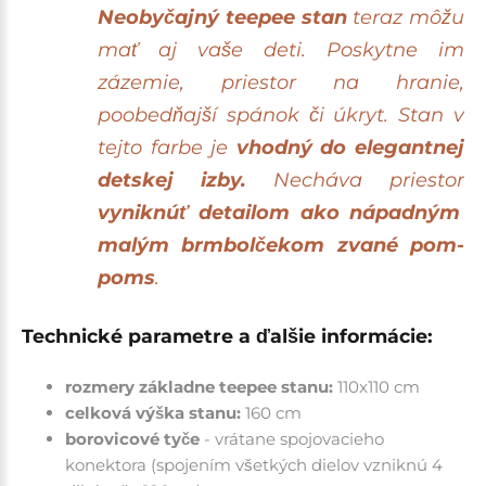
Neobyčajný teepee stan
teraz môžu
mať aj vaše deti. Poskytne im
zázemie, priestor na hranie,
poobedňajší spánok či úkryt. Stan v
tejto farbe je
vhodný do elegantnej
detskej izby.
Necháva priestor
vyniknúť detailom ako nápadným
malým brmbolčekom zvané pom-
poms
.
Technické parametre a ďalšie informácie:
rozmery základne teepee stanu:
110x110 cm
celková výška stanu:
160 cm
borovicové tyče
- vrátane spojovacieho
konektora (spojením všetkých dielov vzniknú 4