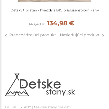
Detský típí stan - hviezdy s BIG príslušenstvom - sivý
134,98 €
143,49 €
Predchádzajúci produkt
Nasledujúci produkt
DETSKÉ STANY | tee-pee stany pre deti