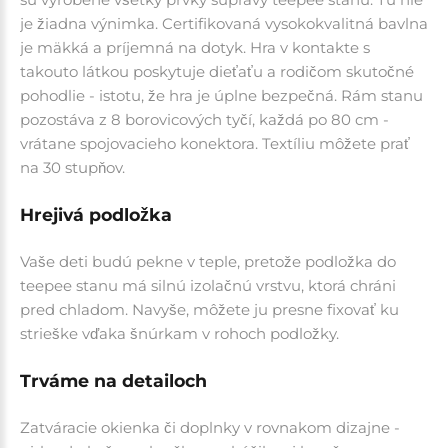
je žiadna výnimka. Certifikovaná vysokokvalitná bavlna
je mäkká a príjemná na dotyk. Hra v kontakte s
takouto látkou poskytuje dieťaťu a rodičom skutočné
pohodlie - istotu, že hra je úplne bezpečná. Rám stanu
pozostáva z 8 borovicových tyčí, každá po 80 cm -
vrátane spojovacieho konektora. Textíliu môžete prať
na 30 stupňov.
Hrejivá podložka
Vaše deti budú pekne v teple, pretože podložka do
teepee stanu má silnú izolačnú vrstvu, ktorá chráni
pred chladom. Navyše, môžete ju presne fixovať ku
strieške vďaka šnúrkam v rohoch podložky.
Trváme na detailoch
Zatváracie okienka či doplnky v rovnakom dizajne -