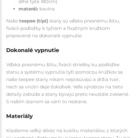
dlhé tyče 180cm)
materál:
bavlna
Naše
teepee (típí)
stany sú vďaka presnému šitiu,
fixácii podložky k tyčiam a fixačným krúžkom
pripravené na dokonalé vypnutie.
Dokonalé vypnutie
Vďaka presnému šitiu, fixácii striešky ku podložke
stanu a systému vypnutia tyčí pomocou krúžkov sa
naše teepee stany nikam neposúvajú a držia tvar,
nech sa vnútri deje čokoľvek. Veľa výrobcov na tieto
detaily zabúda a stany bývajú preto neustále zvesené.
S naším stanom sa vám to nestane.
Materiály
Kladieme veľký dôraz na kvalitu materiálov, z ktorých
sú vyrobené všetky prvky súpravy teepee stanu. Tu nie