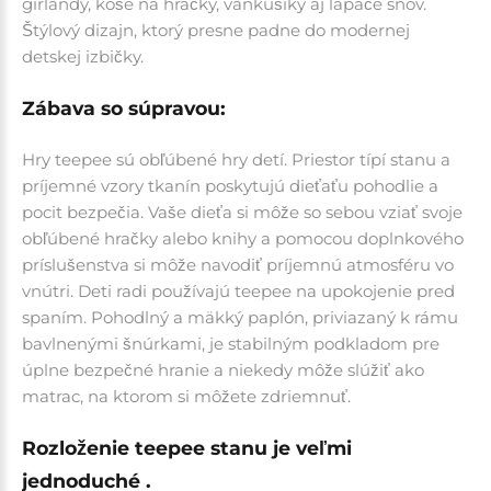
girlandy, koše na hračky, vankúšiky aj lapače snov.
Štýlový dizajn, ktorý presne padne do modernej
detskej izbičky.
Zábava so súpravou:
Hry teepee sú obľúbené hry detí. Priestor típí stanu a
príjemné vzory tkanín poskytujú dieťaťu pohodlie a
pocit bezpečia. Vaše dieťa si môže so sebou vziať svoje
obľúbené hračky alebo knihy a pomocou doplnkového
príslušenstva si môže navodiť príjemnú atmosféru vo
vnútri. Deti radi používajú teepee na upokojenie pred
spaním. Pohodlný a mäkký paplón, priviazaný k rámu
bavlnenými šnúrkami, je stabilným podkladom pre
úplne bezpečné hranie a niekedy môže slúžiť ako
matrac, na ktorom si môžete zdriemnuť.
Rozloženie teepee stanu je veľmi
jednoduché .