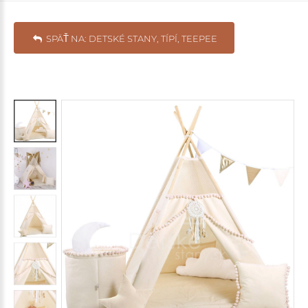
SPÄŤ NA: DETSKÉ STANY, TÍPÍ, TEEPEE