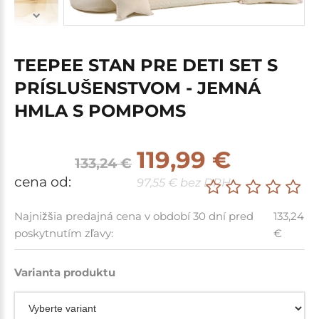
TEEPEE STAN PRE DETI SET S
PRÍSLUŠENSTVOM - JEMNÁ
HMLA S POMPOMS
119,99 €
133,24 €
cena od:
97,55 € bez DPH
Najnižšia predajná cena v období 30 dní pred
133,24
poskytnutím zľavy:
€
Varianta produktu