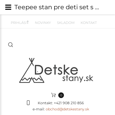
Teepee stan pre deti set s príslušenstvom - jemná hmla s pompoms | Detské tee-pee stany do izby | detskestany.sk
PRIHLÁSIŤ
NOVINKY
SKLADOM
KONTAKT
0
Kontakt:
+421 908 210 856
e-mail:
obchod@detskestany.sk