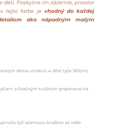
 deti. Poskytne im zázemie, priestor
v tejto farbe je
vhodný do každej
detailom ako nápadným malým
šetkých dielov vzniknú 4 dlhé tyče 180cm)
k tyčiam a fixačným krúžkom pripravené na
 vypnutia tyčí pomocou krúžkov sa naše