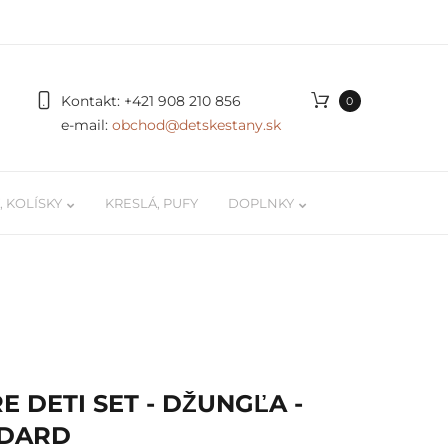
Kontakt:
+421 908 210 856
0
e-mail:
obchod@detskestany.sk
 KOLÍSKY
KRESLÁ, PUFY
DOPLNKY
ky
Organizér na autíčka a LEGO
 / kokóny
Podložky na hranie
 pre
Poličky na stenu pre deti
E DETI SET - DŽUNGĽA -
Svetielka, doplnky, dekorácie
NDARD