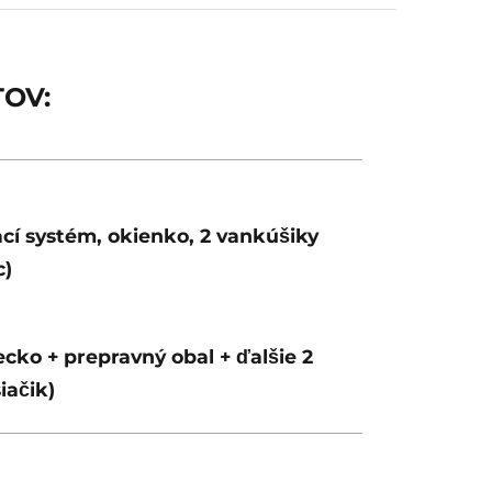
TOV:
ací systém, okienko, 2 vankúšiky
c)
cko + prepravný obal + ďalšie 2
iačik)