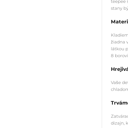
teepee s
stany b
Materi
Kladieme
žiadna 
látkou 
8 borovi
Hrejiv
Vaše det
chladom
Trváme
Zatvárac
dizajn, 