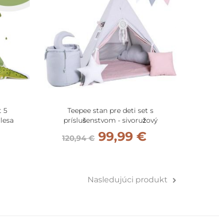
t 5
Teepee stan pre deti set s
T
lesa
príslušenstvom - sivoružový
pr
do
99,99 €
120,94 €
13
Nasledujúci produkt