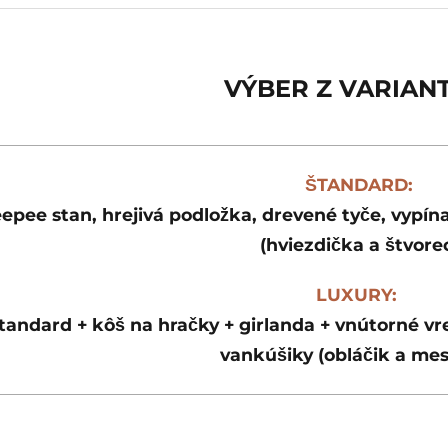
VÝBER Z VARIAN
ŠTANDARD:
epee stan, hrejivá podložka, drevené tyče, vypín
(hviezdička a štvore
LUXURY:
tandard
+ kôš na hračky + girlanda + vnútorné vre
vankúšiky (obláčik a mes