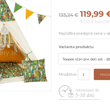
Suché bazéniky do rohu / pri
119,99 
stenu
133,24 €
97,55 € bez D
Vyskladaj si vlastnú zostavu
Najnižšia predajná cena v o
Varianta produktu
Teepee stan pre deti set - 
Množstvo:
PRIDA