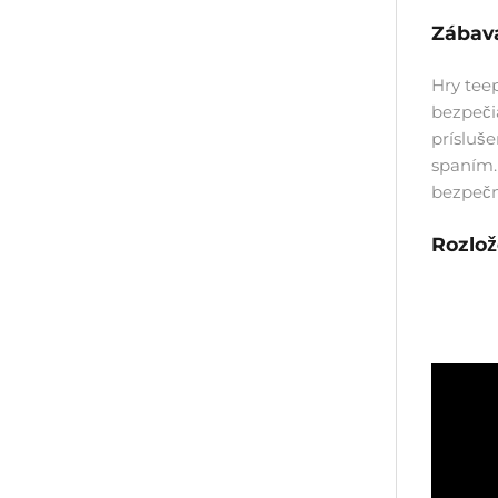
Zábava
Hry teep
bezpeči
prísluš
spaním.
bezpečn
Rozlož