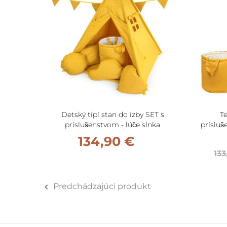
Detský típí stan do izby SET s
Te
príslušenstvom - lúče slnka
príslu
134,90 €
133
Predchádzajúci produkt