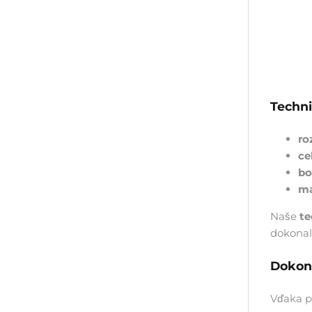
Techni
ro
ce
bo
ma
Naše
te
dokonal
Dokon
Vďaka p