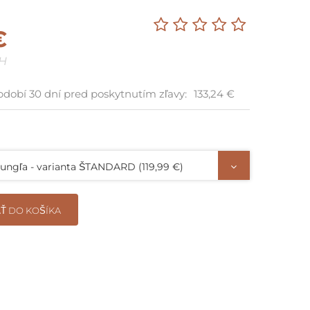
Darčekové poukazy na nákup
€
PH
bdobí 30 dní pred poskytnutím zľavy:
133,24 €
džungľa - varianta ŠTANDARD (119,99 €)
Ť DO KOŠÍKA