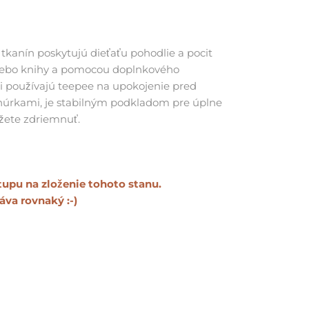
 tkanín poskytujú dieťaťu pohodlie a pocit
 alebo knihy a pomocou doplnkového
di používajú teepee na upokojenie pred
núrkami, je stabilným podkladom pre úplne
žete zdriemnuť.
tupu na zloženie tohoto stanu.
táva rovnaký :-)