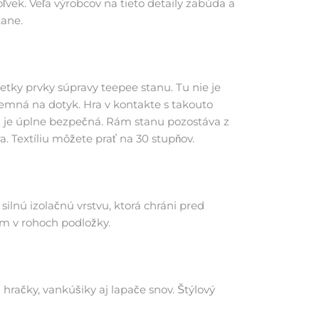
ľvek. Veľa výrobcov na tieto detaily zabúda a
tane.
etky prvky súpravy teepee stanu. Tu nie je
jemná na dotyk. Hra v kontakte s takouto
ra je úplne bezpečná. Rám stanu pozostáva z
. Textíliu môžete prať na 30 stupňov.
ilnú izolačnú vrstvu, ktorá chráni pred
am v rohoch podložky.
 hračky, vankúšiky aj lapače snov. Štýlový