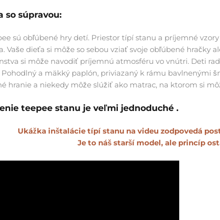
 so súpravou:
ee sú obľúbené hry detí. Priestor típí stanu a príjemné vzory
a. Vaše dieťa si môže so sebou vziať svoje obľúbené hračky
enstva si môže navodiť príjemnú atmosféru vo vnútri. Deti ra
 Pohodlný a mäkký paplón, priviazaný k rámu bavlnenými š
é hranie a niekedy môže slúžiť ako matrac, na ktorom si mô
enie teepee stanu je veľmi jednoduché .
Ukážka inštalácie típí stanu na videu zodpovedá pos
Je to náš starší model, ale princíp os