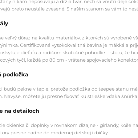
tany nikam neposúvajú a držia tvar, nech sa vnútri deje čoko
ývajú preto neustále zvesené. S naším stanom sa vám to nes
ály
 veľký dôraz na kvalitu materiálov, z ktorých sú vyrobené vš
výnimka. Certifikovaná vysokokvalitná bavlna je mäkká a prí
poskytuje dieťaťu a rodičom skutočné pohodlie - istotu, že h
cových tyčí, každá po 80 cm - vrátane spojovacieho konektora
á podložka
i budú pekne v teple, pretože podložka do teepee stanu má s
. Navyše, môžete ju presne fixovať ku strieške vďaka šnúrk
 na detailoch
ie okienka či doplnky v rovnakom dizajne - girlandy, koše na
ktorý presne padne do modernej detskej izbičky.