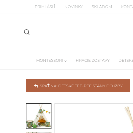
PRIHLÁSIŤ
NOVINKY
SKLADOM
KONT
MONTESSORI
HRACIE ZOSTAVY
DETSKÉ
SPÄŤ NA: DETSKÉ TEE-PEE STANY DO IZBY
Manipulačné montessori dosky
Detské Tee-pe
Piklerovej trojuhoľníky
Závesné balda
Drevené a balančné dosky
Učiace veže / woodtower