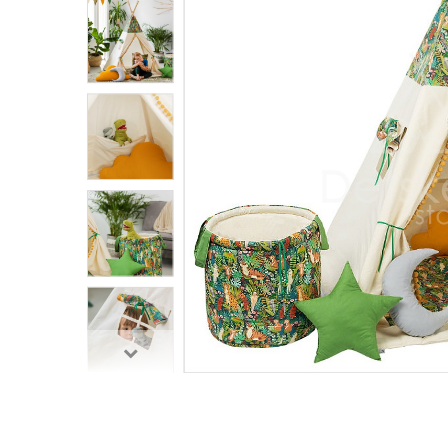
Penové hracie bloky na
cvičenie
Balančný chodník - hrubá
motorika