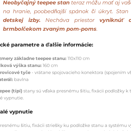
Neobyčajný teepee stan
teraz môžu mať aj vaše
na hranie, poobedňajší spánok či úkryt. Stan 
detskej izby.
Necháva priestor
vyniknúť 
brmbolčekom zvaným pom-poms
.
cké parametre a ďalšie informácie:
zmery základne teepee stanu:
110x110 cm
lková výška stanu:
160 cm
rovicové tyče
- vrátane spojovacieho konektora (spojením v
terál:
bavlna
epee (típí)
stany sú vďaka presnému šitiu, fixácii podložky 
é vypnutie.
alé vypnutie
resnému šitiu, fixácii striešky ku podložke stanu a systému