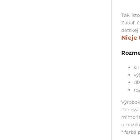
Tak ist
Zatiaľ,
detskej 
Nieje 
Rozme
ší
vý
dĺ
ro
Výrobok 
Penová 
mimoria
umožňuj
* farba 