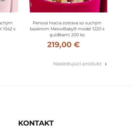
suchým
Penová hracia zostava so suchým
Penov
 1042 s
bazénom MeowBaby® model 1220 s
bazé
guličkami 200 ks
(
219,00 €
Nasledujúci produkt
KONTAKT