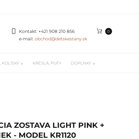
Kontakt:
+421 908 210 856
0
e-mail:
obchod@detskestany.sk
 KOLÍSKY
KRESLÁ, PUFY
DOPLNKY
ky
Organizér na autíčka a LEGO
 / kokóny
Podložky na hranie
 pre
Poličky na stenu pre deti
IA ZOSTAVA LIGHT PINK +
Svetielka, doplnky, dekorácie
IEK - MODEL KR1120