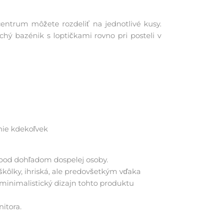
centrum môžete rozdeliť na jednotlivé kusy.
hý bazénik s loptičkami rovno pri posteli v
nie kdekoľvek
 pod dohľadom dospelej osoby.
kôlky, ihriská, ale predovšetkým vďaka
minimalistický dizajn tohto produktu
itora.