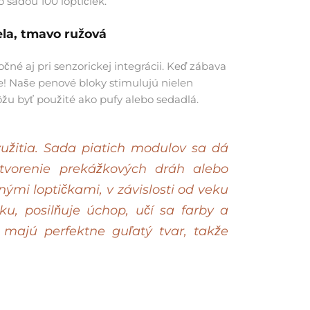
o sadou 100 loptičiek.
ela, tmavo ružová
né aj pri senzorickej integrácii.
Keď zábava
e! Naše penové bloky stimulujú nielen
žu byť použité ako pufy alebo sedadlá.
užitia.
Sada piatich modulov sa dá
ytvorenie prekážkových dráh alebo
ými loptičkami, v závislosti od veku
iku, posilňuje úchop, učí sa farby a
 majú perfektne guľatý tvar, takže