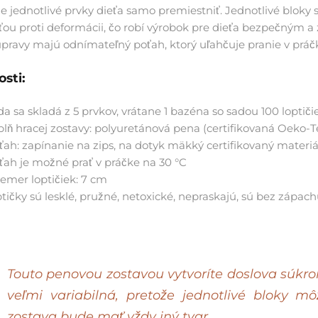
 jednotlivé prvky dieťa samo premiestniť. Jednotlivé bloky 
ťou proti deformácii, čo robí výrobok pre dieťa bezpečným 
úpravy majú odnímateľný poťah, ktorý uľahčuje pranie v práč
osti:
da sa skladá z 5 prvkov, vrátane 1 bazéna so sadou 100 loptiči
plň hracej zostavy: polyuretánová pena (certifikovaná Oeko-T
ťah: zapínanie na zips, na dotyk mäkký certifikovaný materiá
ťah je možné prať v práčke na 30 °C
iemer loptičiek: 7 cm
ptičky
sú lesklé, pružné, netoxické, nepraskajú, sú bez zápac
Touto penovou zostavou vytvoríte doslova súkr
veľmi variabilná, pretože jednotlivé bloky 
zostava bude mať vždy iný tvar.