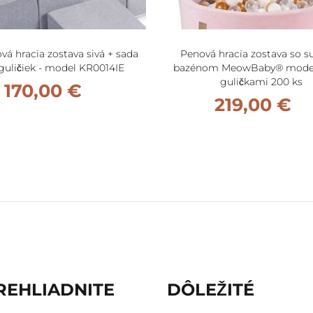
á hracia zostava sivá + sada
Penová hracia zostava so 
guličiek - model KR0014IE
bazénom MeowBaby® model
guličkami 200 ks
170,00 €
219,00 €
REHLIADNITE
DÔLEŽITÉ