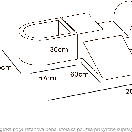
rgická polyuretánová pena, ktorá sa použila pri výrobe súpra