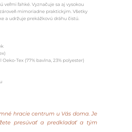
sú veľmi ľahké. Vyznačuje sa aj vysokou
a zároveň mimoriadne praktickým. Všetky
ke a udržuje prekážkovú dráhu čistú.
ek
ex)
l Oeko-Tex (77% bavlna, 23% polyester)
hu
omné hracie centrum u Vás doma. Je
môžete presúvať a predkladať a tým