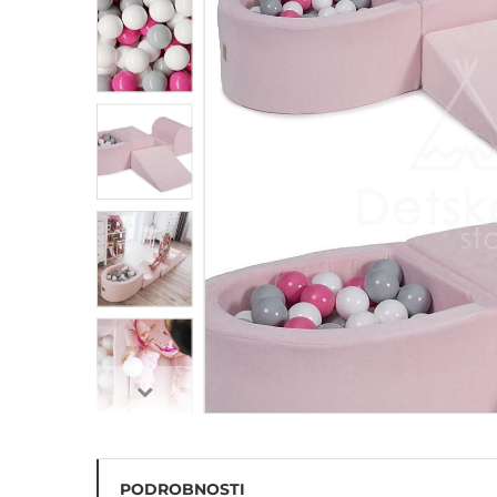
Penové hracie bloky na
cvičenie
Balančný chodník - hrubá
motorika
PODROBNOSTI