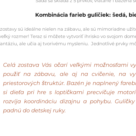
Sada sa skladá z 5 prvkov, vrátane 1 bazéna s
Kombinácia farieb guličiek:
šedá, bi
zostavy
sú ideálne nielen na zábavu, ale sú mimoriadne užitoč
veľký rozmer! Teraz si môžete vytvoriť ihrisko vo svojom dom
antáziu, ale učia aj tvorivému mysleniu.
Jednotlivé prvky mô
Celá zostava Vás očarí veľkými možnosťami vy
použiť na zábavu, ale aj na cvičenie, na v
priestorových štruktúr.
Bazén je naplnený farebn
si dieťa pri hre s loptičkami precvičuje motor
rozvíja koordináciu dizajnu a pohybu. Guličky
padnú do detskej ruky.