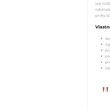
tak môže
odolnos
prvky s
Vlastn
sa
vý
po
po
pr
lo