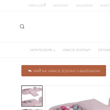
PRIHLÁSIŤ
NOVINKY
SKLADOM
KONT
MONTESSORI
HRACIE ZOSTAVY
DETSKÉ
SPÄŤ NA: HRACIE ZOSTAVY S BAZÉNIKOM
Manipulačné montessori dosky
Detské Tee-pe
Piklerovej trojuhoľníky
Závesné balda
Drevené a balančné dosky
Učiace veže / woodtower