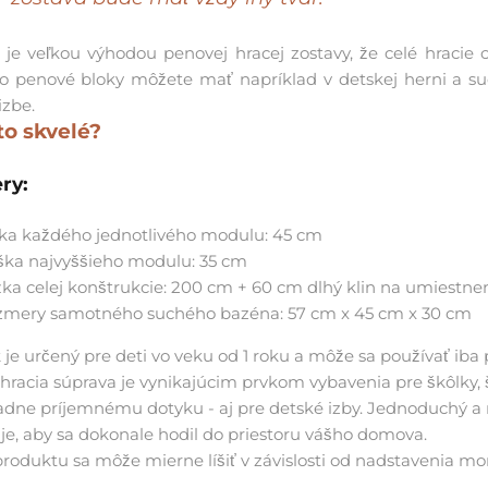
o je veľkou výhodou penovej hracej zostavy, že celé hracie 
 čo penové bloky môžete mať napríklad v detskej herni a suc
izbe.
to skvelé?
ry:
rka každého jednotlivého modulu: 45 cm
ška najvyššieho modulu: 35 cm
žka celej konštrukcie: 200 cm + 60 cm dlhý klin na umiestne
zmery samotného suchého bazéna: 57 cm x 45 cm x 30 cm
je určený pre deti vo veku od 1
roku
a môže sa používať iba
hracia súprava je vynikajúcim prvkom vybavenia pre škôlky, š
dne príjemnému dotyku - aj pre detské izby. Jednoduchý a 
e, aby sa dokonale hodil do priestoru vášho domova.
produktu sa môže mierne líšiť v závislosti od nadstavenia mon