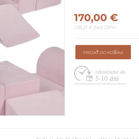
Suché bazéniky do rohu / pri
170,00 €
stenu
138,21 € bez DPH
Vyskladaj si vlastnú zostavu
PRIDAŤ DO KOŠÍKA