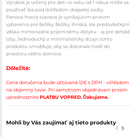
Výrobok je určený pre deti vo veku od 1
roku
a môže sa
používať iba pod dohľadom dospelej osoby.
Penová hracia súprava je vynikajúcim prvkom
vybavenia pre škôlky, škôlky, ihriská, ale predovšetkým
vďaka mimoriadne príjemnému dotyku - aj pre detské
izby. Jednoduchý a minimalistický dizajn tohto
produktu umožňuje, aby sa dokonale hodil do
priestoru vášho domova.
Dôležité:
Cena doručenia bude účtovaná 12€ s DPH - vzhľadom
na objemný tovar. Pri samotnom objednávaní prosím
uprednostnite
PLATBU VOPRED. Ďakujeme.
Mohli by Vás zaujímať aj tieto produkty