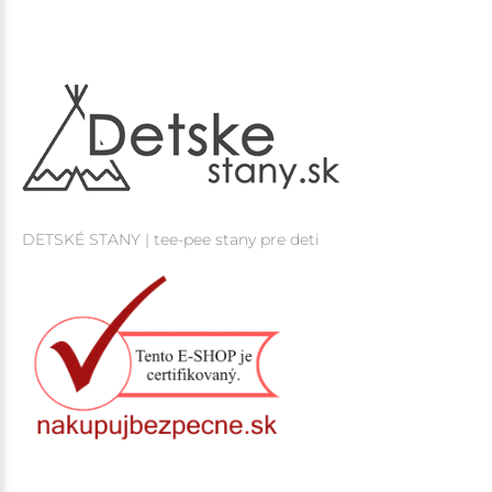
DETSKÉ STANY | tee-pee stany pre deti