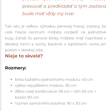
presúvať a predkladať a tým zostava
bude mať vždy iný tvar.
Tak isto je veľkou výhodou penovej hracej zostavy, že
celé hracie centrum môžete rozdeliť na jednotlivé
kusy. Zatiaľ, čo penové bloky môžete mať napríklad v
detskej herni a suchý bazénik s loptičkami rovno pri
posteli v detskej izbe.
Nieje to skvelé?
Rozmery:
šírka každého jednotlivého modulu: 45 cm
výška najvyššieho modulu: 30 cm
dĺžka celej konštrukcie: 95 cm + klin 60 cm +
bazén 90 cm
rozmer samotného bazéna: 90 x 30 cm