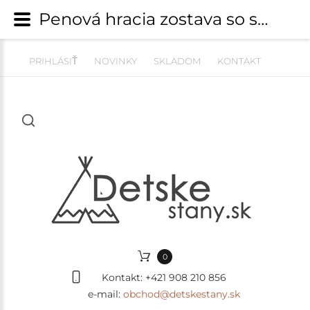
Penová hracia zostava so suchým bazénom MeowBaby® model 1036 (grey) s guličkami 200 ks | Hracie zostavy s bazénikom | detskestany.sk
PRIHLÁSIŤ
NOVINKY
SKLADOM
KONTAKT
0
Kontakt:
+421 908 210 856
e-mail:
obchod@detskestany.sk