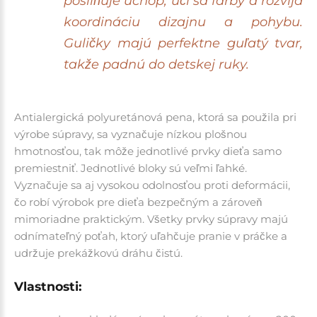
posilňuje úchop, učí sa farby a rozvíja
koordináciu dizajnu a pohybu.
Guličky majú perfektne guľatý tvar,
takže padnú do detskej ruky.
Antialergická polyuretánová pena, ktorá sa použila pri
výrobe súpravy, sa vyznačuje nízkou plošnou
hmotnosťou, tak môže jednotlivé prvky dieťa samo
premiestniť. Jednotlivé bloky sú veľmi ľahké.
Vyznačuje sa aj vysokou odolnosťou proti deformácii,
čo robí výrobok pre dieťa bezpečným a zároveň
mimoriadne praktickým. Všetky prvky súpravy majú
odnímateľný poťah, ktorý uľahčuje pranie v práčke a
udržuje prekážkovú dráhu čistú.
Vlastnosti: