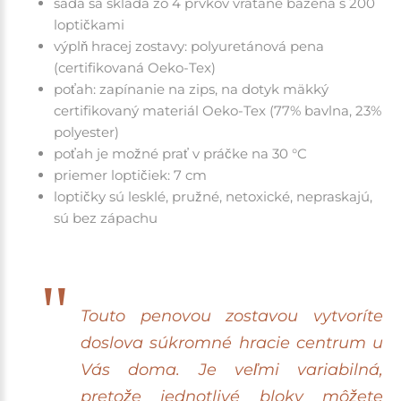
sada sa skladá zo 4 prvkov vrátane bazéna s 200
loptičkami
výplň hracej zostavy: polyuretánová pena
(certifikovaná Oeko-Tex)
poťah: zapínanie na zips, na dotyk mäkký
certifikovaný materiál Oeko-Tex (77% bavlna, 23%
polyester)
poťah je možné prať v práčke na 30 °C
priemer loptičiek: 7 cm
loptičky
sú lesklé, pružné, netoxické, nepraskajú,
sú bez zápachu
Touto penovou zostavou vytvoríte
doslova súkromné hracie centrum u
Vás doma. Je veľmi variabilná,
pretože jednotlivé bloky môžete