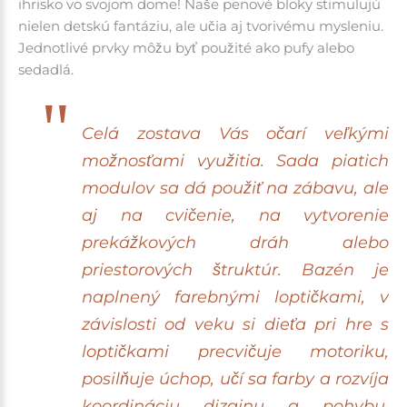
ihrisko vo svojom dome! Naše penové bloky stimulujú
nielen detskú fantáziu, ale učia aj tvorivému mysleniu.
Jednotlivé prvky môžu byť použité ako pufy alebo
sedadlá.
Celá zostava Vás očarí veľkými
možnosťami využitia.
Sada piatich
modulov sa dá použiť na zábavu, ale
aj na cvičenie, na vytvorenie
prekážkových dráh alebo
priestorových štruktúr.
Bazén je
naplnený farebnými loptičkami, v
závislosti od veku si dieťa pri hre s
loptičkami precvičuje motoriku,
posilňuje úchop, učí sa farby a rozvíja
koordináciu dizajnu a pohybu.