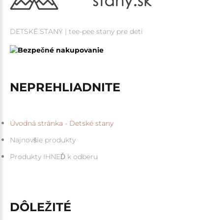
DETSKÉ STANY | tee-pee stany pre deti
NEPREHLIADNITE
Úvodná stránka - Detské stany
Najnovšie produkty
Produkty IHNEĎ k odberu
DÔLEŽITÉ