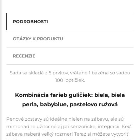
PODROBNOSTI
OTÁZKY K PRODUKTU
RECENZIE
Sada sa skladá z 5 prvkov, vrátane 1 bazéna so sadou
100 loptičiek.
Kombinácia farieb guličiek:
biela, biela
perla, babyblue, pastelovo ružová
Penové zostavy
sú ideálne nielen na zábavu, ale sú
mimoriadne užitočné aj pri senzorickej integrácii.
Keď
zábava naberá veľký rozmer! Teraz si môžete vytvoriť