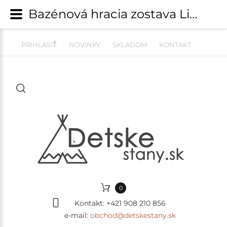
Bazénová hracia zostava Light pink + sada 100 guličiek - model KR1113 | Hracie zostavy s bazénikom | detskestany.sk
PRIHLÁSIŤ
NOVINKY
SKLADOM
KONTAKT
0
Kontakt:
+421 908 210 856
e-mail:
obchod@detskestany.sk