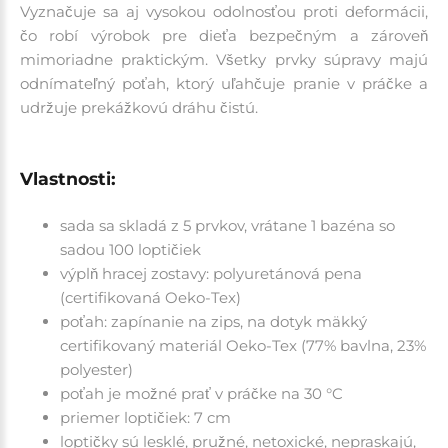
Vyznačuje sa aj vysokou odolnosťou proti deformácii,
čo robí výrobok pre dieťa bezpečným a zároveň
mimoriadne praktickým. Všetky prvky súpravy majú
odnímateľný poťah, ktorý uľahčuje pranie v práčke a
udržuje prekážkovú dráhu čistú.
Vlastnosti:
sada sa skladá z 5 prvkov, vrátane 1 bazéna so
sadou 100 loptičiek
výplň hracej zostavy: polyuretánová pena
(certifikovaná Oeko-Tex)
poťah: zapínanie na zips, na dotyk mäkký
certifikovaný materiál Oeko-Tex (77% bavlna, 23%
polyester)
poťah je možné prať v práčke na 30 °C
priemer loptičiek: 7 cm
loptičky
sú lesklé, pružné, netoxické, nepraskajú,