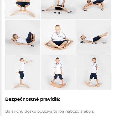
Bezpečnostné pravidlá:
Balančnú dosku používajte iba naboso alebo s