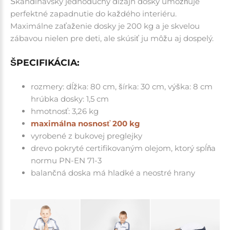
Škandinávsky jednoduchý dizajn dosky umožňuje
perfektné zapadnutie do každého interiéru.
Maximálne zaťaženie dosky je 200 kg a je skvelou
zábavou nielen pre deti, ale skúsiť ju môžu aj dospelý.
ŠPECIFIKÁCIA:
rozmery: dĺžka: 80 cm, šírka: 30 cm, výška: 8 cm
hrúbka dosky: 1,5 cm
hmotnosť: 3,26 kg
maximálna nosnosť 200 kg
vyrobené z bukovej preglejky
drevo pokryté certifikovaným olejom, ktorý spĺňa
normu PN-EN 71-3
balančná doska má hladké a neostré hrany