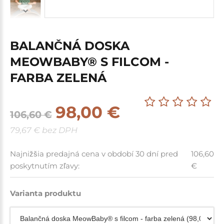
BALANČNÁ DOSKA
MEOWBABY® S FILCOM -
FARBA ZELENÁ
98,00 €
106,60 €
79,67 € bez DPH
Najnižšia predajná cena v období 30 dní pred
106,60
poskytnutím zľavy:
€
Varianta produktu