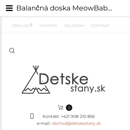
Balančná doska MeowBaby® s filcom - farba zelená | Hojdačky, kokóny, kolísky a montessori hojdačky | detskestany.sk
PRIHLÁSIŤ
NOVINKY
SKLADOM
KONTAKT
0
Kontakt:
+421 908 210 856
e-mail:
obchod@detskestany.sk