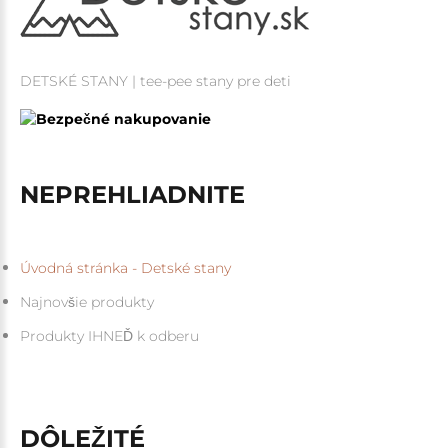
DETSKÉ STANY | tee-pee stany pre deti
NEPREHLIADNITE
Úvodná stránka - Detské stany
Najnovšie produkty
Produkty IHNEĎ k odberu
DÔLEŽITÉ