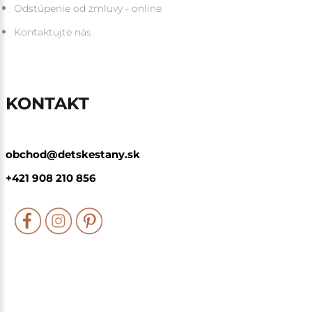
Odstúpenie od zmluvy - online
Kontaktujte nás
KONTAKT
obchod@detskestany.sk
+421 908 210 856