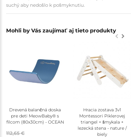
suchý aby nedošlo k pošmyknutiu.
Mohli by Vás zaujímať aj tieto produkty
Drevená balančná doska
Hracia zostava 3v1
pre deti MeowBaby® s
Montessori Piklerovej
filcom (80x30cm) - OCEAN
triangel + šmykala +
lezecká stena - nature /
112,65 €
biely