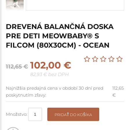
DREVENÁ BALANČNÁ DOSKA
PRE DETI MEOWBABY® S
FILCOM (80X30CM) - OCEAN
102,00 €
112,65 €
82,93 € bez DPH
Najnižšia predajná cena v období 30 dní pred
112,65
poskytnutím zľavy:
€
Množstvo:
PRIDAŤ DO KOŠÍKA