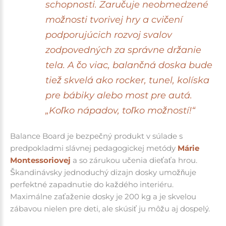
schopnosti. Zaručuje neobmedzené
možnosti tvorivej hry a cvičení
podporujúcich rozvoj svalov
zodpovedných za správne držanie
tela.
A čo viac, balančná doska bude
tiež skvelá ako rocker, tunel, kolíska
pre bábiky alebo most pre autá.
„Koľko nápadov, toľko možností!“
Balance Board je bezpečný produkt v súlade s
predpokladmi slávnej pedagogickej metódy
Márie
Montessoriovej
a so zárukou učenia dieťaťa hrou.
Škandinávsky jednoduchý dizajn dosky umožňuje
perfektné zapadnutie do každého interiéru.
Maximálne zaťaženie dosky je 200 kg a je skvelou
zábavou nielen pre deti, ale skúsiť ju môžu aj dospelý.