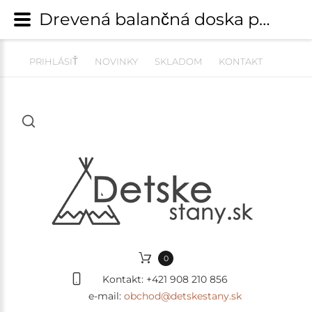
Drevená balančná doska pre deti MeowBaby® s filcom (80x30cm) - OCEAN | Hojdačky, kokóny, kolísky a montessori hojdačky | detskestany.sk
PRIHLÁSIŤ
NOVINKY
SKLADOM
KONTAKT
0
Kontakt:
+421 908 210 856
e-mail:
obchod@detskestany.sk