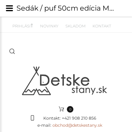
Sedák / puf 50cm edícia MAGIC WORLD - polar | Detské kresielka, pufy a pohovky | detskestany.sk
PRIHLÁSIŤ
NOVINKY
SKLADOM
KONTAKT
0
Kontakt:
+421 908 210 856
e-mail:
obchod@detskestany.sk