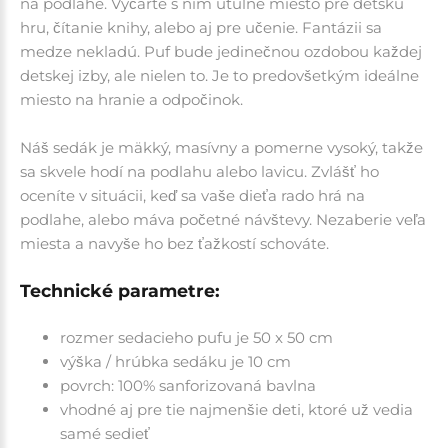
na podlahe. Vyčarte s ním útulné miesto pre detskú
hru, čítanie knihy, alebo aj pre učenie. Fantázii sa
medze nekladú. Puf bude jedinečnou ozdobou každej
detskej izby, ale nielen to. Je to predovšetkým ideálne
miesto na hranie a odpočinok.
Náš sedák je
mäkký, masívny a pomerne vysoký, takže
sa skvele hodí na podlahu alebo lavicu.
Zvlášť ho
oceníte v situácii, keď sa vaše dieťa rado hrá na
podlahe, alebo máva početné návštevy.
Nezaberie veľa
miesta a navyše ho bez ťažkostí schováte.
Technické parametre:
rozmer sedacieho pufu je 50 x 50 cm
výška / hrúbka sedáku je 10 cm
povrch:
100% sanforizovaná bavlna
vhodné aj pre tie najmenšie deti, ktoré už vedia
samé sedieť