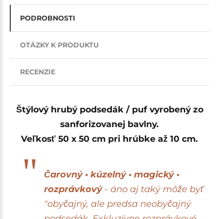
PODROBNOSTI
OTÁZKY K PRODUKTU
RECENZIE
Štýlový hrubý podsedák / puf vyrobený zo
sanforizovanej bavlny.
Veľkosť 50 x 50 cm pri hrúbke až 10 cm.
Čarovný • kúzelný • magický •
rozprávkový
- áno aj taký môže byť
"obyčajný, ale predsa neobyčajný
podsedák.
Exkluzívne rozprávkové