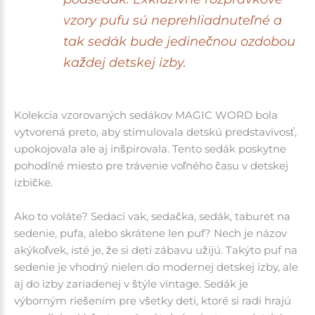
vzory pufu sú neprehliadnuteľné a
tak sedák bude jedinečnou ozdobou
každej detskej izby.
Kolekcia vzorovaných sedákov MAGIC WORD bola
vytvorená preto, aby stimulovala detskú predstavivosť,
upokojovala ale aj inšpirovala. Tento sedák poskytne
pohodlné miesto pre trávenie voľného času v detskej
izbičke.
Ako to voláte? Sedací vak, sedačka, sedák, taburet na
sedenie, pufa, alebo skrátene len puf? Nech je názov
akýkoľvek, isté je, že si deti zábavu užijú. Takýto puf na
sedenie je vhodný nielen do modernej detskej izby, ale
aj do izby zariadenej v štýle vintage. Sedák je
výborným riešením pre všetky deti, ktoré si radi hrajú