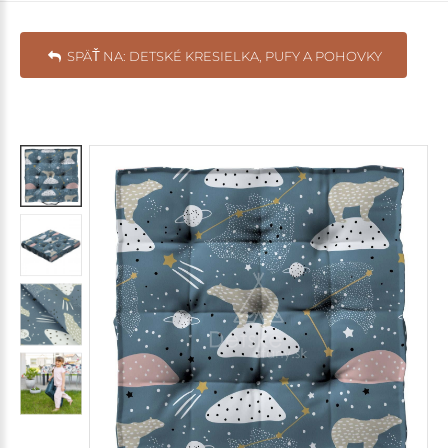
SPÄŤ NA: DETSKÉ KRESIELKA, PUFY A POHOVKY