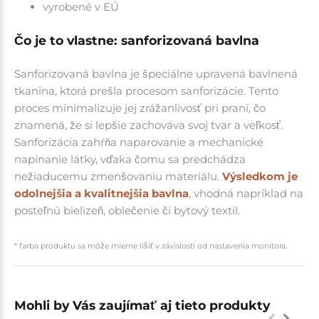
vyrobené v EÚ
Čo je to vlastne: sanforizovaná bavlna
Sanforizovaná bavlna je špeciálne upravená bavlnená
tkanina, ktorá prešla procesom sanforizácie. Tento
proces minimalizuje jej zrážanlivosť pri praní, čo
znamená, že si lepšie zachováva svoj tvar a veľkosť.
Sanforizácia zahŕňa naparovanie a mechanické
napínanie látky, vďaka čomu sa predchádza
nežiaducemu zmenšovaniu materiálu.
Výsledkom je
odolnejšia a kvalitnejšia bavlna
, vhodná napríklad na
posteľnú bielizeň, oblečenie či bytový textil.
* farba produktu sa môže mierne líšiť v závislosti od nastavenia monitora.
Mohli by Vás zaujímať aj tieto produkty