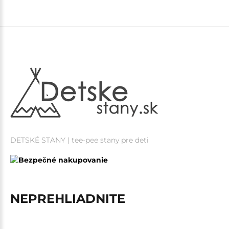
DETSKÉ STANY | tee-pee stany pre deti
NEPREHLIADNITE