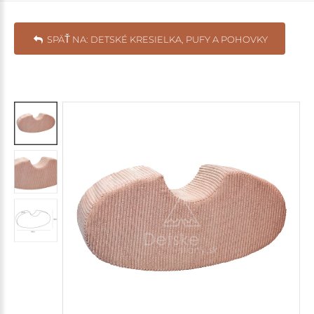
SPÄŤ NA: DETSKÉ KRESIELKA, PUFY A POHOVKY