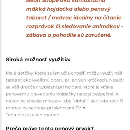
Bean Shape
ako samostatná
mäkká hojdačka alebo penový
taburet / matrac ideálny na čítanie
rozprávok či sledovanie animákov -
zábava a pohodlie sú zaručené.
Široká možnosť využitia:
Malé detičky, ktoré sa len učia chodiť, môžu využiť náš
taburet ako kvalitnú oporu pri prvých krôčkoch. Neskôr
sa Váš drobček vyblázni pri hojdaní, ktoré je vďaka
penovému prevedeniu hojdačky naozaj bezpečné. A
nakoniec si svoje miesto v izbe "obháji" ako taburet / či
matrac na sedenie pri sledovaní TV. ♥
Teda nie je to len matrac...
Prečo práve tento penový prvok?