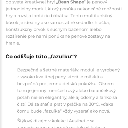
do sveta kreatívnej hry!
„Bean Shape
“ je penový
jednodielny modul, ktorý ponúka nekonečné možnosti
hry a rozvíja fantáziu bábätka. Tento multifunkčný
kúsok je ideálny ako samostatné sedadlo, hračka,
konštrukčný prvok k suchým bazénom alebo
rozšírenie pre nami ponúkané penové zostavy na
hranie.
Čo odlišuje túto „fazuľku“?
Bezpečné a šetrné materiály: modul je vyrobený
z vysoko kvalitnej peny, ktorá je mäkká a
bezpečná pre jemnú detskú pokožku. Okrem
toho je jemný menčestrový alebo barančekový
poťah nielen elegantný, ale aj odolný a ľahko sa
čistí. Dá sa sňať a prať v práčke na 30°C, vďaka
čomu bude „fazuľka“ vždy vyzerať ako nová.
Štýlový dizajn: v kolekcii Aesthetic sa
zameriavame na jemné pastelové farby a