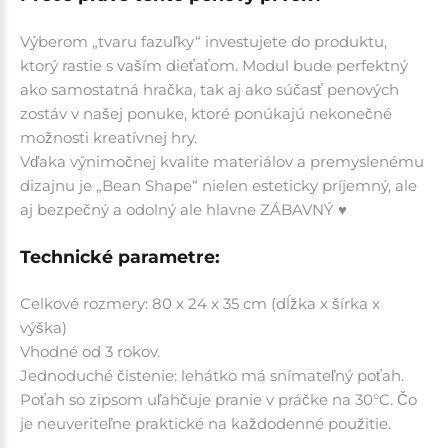
Výberom „tvaru fazuľky“ investujete do produktu,
ktorý rastie s vaším dieťaťom. Modul bude perfektný
ako samostatná hračka, tak aj ako súčasť penových
zostáv v našej ponuke, ktoré ponúkajú nekonečné
možnosti kreatívnej hry.
Vďaka výnimočnej kvalite materiálov a premyslenému
dizajnu je „Bean Shape“ nielen esteticky príjemný, ale
aj bezpečný a odolný ale hlavne ZÁBAVNÝ ♥
Technické parametre:
Celkové rozmery: 80 x 24 x 35 cm (dĺžka x šírka x
výška)
Vhodné od 3 rokov.
Jednoduché čistenie: lehátko má snímateľný poťah.
Poťah so zipsom uľahčuje pranie v práčke na 30°C. Čo
je neuveriteľne praktické na každodenné použitie.