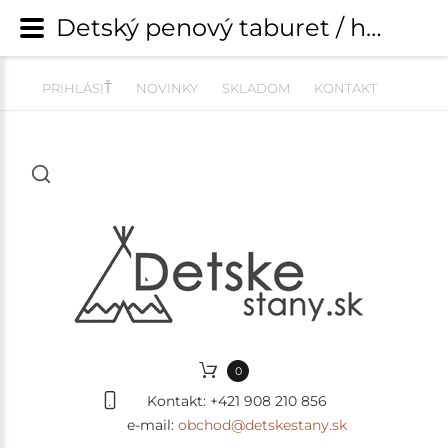
Detský penový taburet / hojdačka Bean Shape - Corduroy Estetic PINK | Detské kresielka, pufy a pohovky | detskestany.sk
PRIHLÁSIŤ
NOVINKY
SKLADOM
KONTAKT
0
Kontakt:
+421 908 210 856
e-mail:
obchod@detskestany.sk