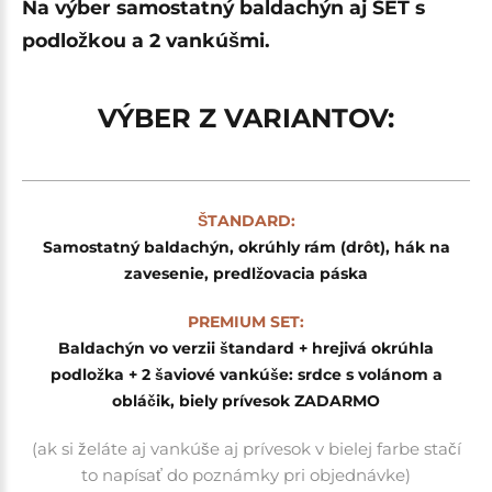
Na výber samostatný baldachýn aj SET s
podložkou a 2 vankúšmi.
VÝBER Z VARIANTOV:
ŠTANDARD:
Samostatný baldachýn, okrúhly rám (drôt), hák na
zavesenie, predlžovacia páska
PREMIUM SET:
Baldachýn vo verzii štandard + hrejivá okrúhla
podložka + 2 šaviové vankúše: srdce s volánom a
obláčik, biely prívesok
ZADARMO
(ak si želáte aj vankúše aj prívesok v bielej farbe stačí
to napísať do poznámky pri objednávke)