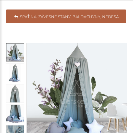
SPÄŤ NA: ZÁVESNÉ STANY, BALDACHÝNY, NEBESÁ