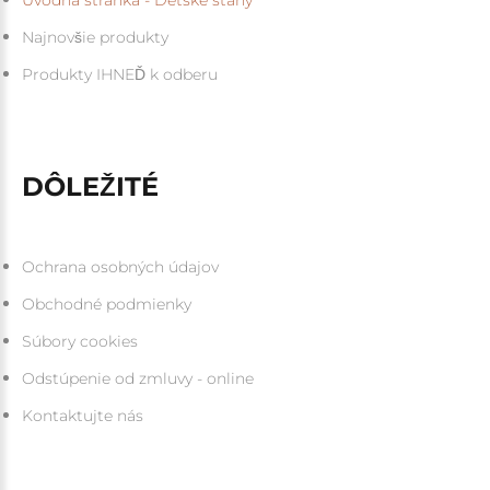
Úvodná stránka - Detské stany
Najnovšie produkty
Produkty IHNEĎ k odberu
DÔLEŽITÉ
Ochrana osobných údajov
Obchodné podmienky
Súbory cookies
Odstúpenie od zmluvy - online
Kontaktujte nás