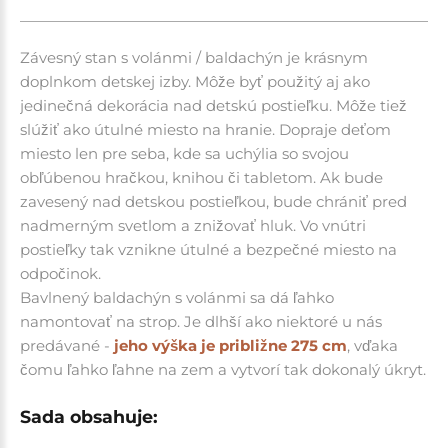
Závesný stan s volánmi / baldachýn je krásnym
doplnkom detskej izby. Môže byť použitý aj ako
jedinečná dekorácia nad detskú postieľku. Môže tiež
slúžiť ako útulné miesto na hranie. Dopraje deťom
miesto len pre seba, kde sa uchýlia so svojou
obľúbenou hračkou, knihou či tabletom. Ak bude
zavesený nad detskou postieľkou, bude chrániť pred
nadmerným svetlom a znižovať hluk. Vo vnútri
postieľky tak vznikne útulné a bezpečné miesto na
odpočinok.
Bavlnený baldachýn s volánmi sa dá ľahko
namontovať na strop. Je dlhší ako niektoré u nás
predávané -
jeho výška je približne 275 cm
, vďaka
čomu ľahko ľahne na zem a vytvorí tak dokonalý úkryt.
Sada obsahuje: