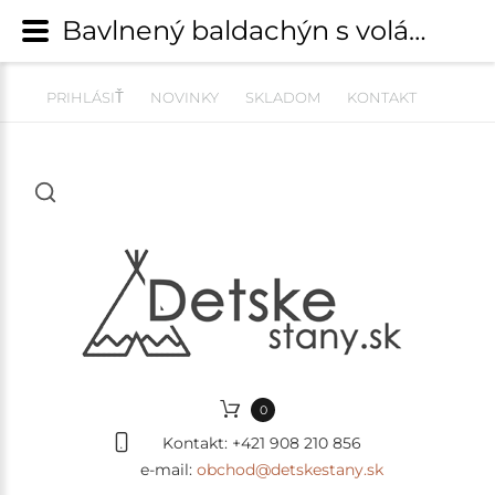
Bavlnený baldachýn s volánmi / závesný stan (275 cm) - šalvia | Závesné stany, baldachýny, nebesá | detskestany.sk
PRIHLÁSIŤ
NOVINKY
SKLADOM
KONTAKT
0
Kontakt:
+421 908 210 856
e-mail:
obchod@detskestany.sk