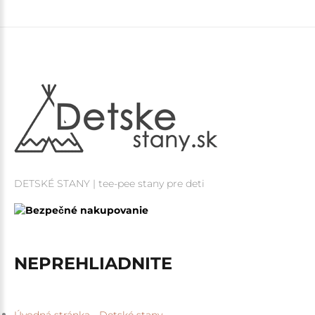
DETSKÉ STANY | tee-pee stany pre deti
NEPREHLIADNITE