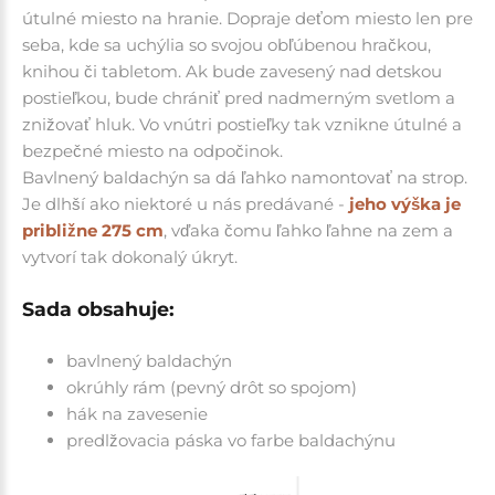
útulné miesto na hranie. Dopraje deťom miesto len pre
seba, kde sa uchýlia so svojou obľúbenou hračkou,
knihou či tabletom. Ak bude zavesený nad detskou
postieľkou, bude chrániť pred nadmerným svetlom a
znižovať hluk. Vo vnútri postieľky tak vznikne útulné a
bezpečné miesto na odpočinok.
Bavlnený baldachýn sa dá ľahko namontovať na strop.
Je dlhší ako niektoré u nás predávané -
jeho výška je
približne 275 cm
, vďaka čomu ľahko ľahne na zem a
vytvorí tak dokonalý úkryt.
Sada obsahuje:
bavlnený baldachýn
okrúhly rám (pevný drôt so spojom)
hák na zavesenie
predlžovacia páska vo farbe baldachýnu