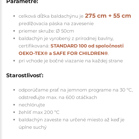
Parametre:
275 cm + 55 cm
celková dĺžka baldachýnu je
predlžovacia páska na zavesenie
priemer skruže: Ø 50cm
baldachýn je vyrobený z prírodnej bavlny,
certifikovaná:
STANDARD 100 od spoločnosti
OEKO-TEX® a SAFE FOR CHILDREN®
.
pri vchode je bočné viazanie na každej strane
Starostlivosť:
odporúčame prať na jemnom programe na 30 ºC,
odstreďujte max. na 600 otáčkach
nechlórujte
žehliť max 200 ºC
baldachýn zaveste na určené miesto až keď je
úplne suchý