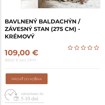
BAVLNENÝ BALDACHÝN /
ZÁVESNÝ STAN (275 CM) -
KRÉMOVÝ
109,00 €
88,62 € bez DPH
PRIDAŤ DO KOŠÍKA