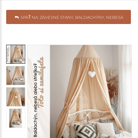
SPÄŤ NA: ZÁVESNÉ STANY, BALDACHÝNY, NEBESÁ