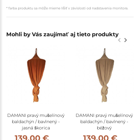
* farba produktu sa môže mierne líšiť v závislosti od nadstavenia monitora.
Mohli by Vás zaujímať aj tieto produkty
DAMANI pravý mušelínový
DAMANI pravý mušelínový
baldachýn / bavlnený -
baldachýn / bavlnený -
jasná škorica
béžový
139,00 €
139,00 €