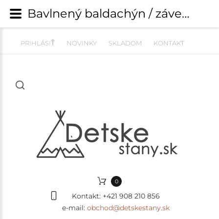
Bavlnený baldachýn / závesný stan (275 cm) - krémový | Závesné stany, baldachýny, nebesá | detskestany.sk
PRIHLÁSIŤ
NOVINKY
SKLADOM
KONTAKT
0
Kontakt:
+421 908 210 856
e-mail:
obchod@detskestany.sk