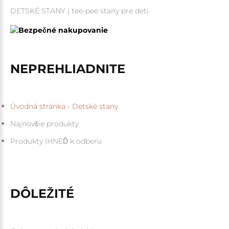
DETSKÉ STANY | tee-pee stany pre deti
NEPREHLIADNITE
Úvodná stránka - Detské stany
Najnovšie produkty
Produkty IHNEĎ k odberu
DÔLEŽITÉ