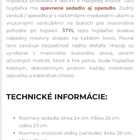
hojdačka priateľská k deťom a najvyššej kvalite. Táto
hojdačka má
spevnené sedadlo aj operadlo
. Zadný
vankúš / operadlo je s roztomilými medvedími ušami a
vnútornými vankúšikmi na bokoch pre maximálne
pohodlie pri hojdaní.
ŠTÝL
tejto hojdačke dodáva
nápadný masívny strapec na každom konci. Pevné
lano zaručuje bezpečnosť nášho dieťaťa. Hrazdy sú
vyrobené z masívneho bukového dreva, okrem
očividných hodnôt, ktoré k hre patria, bude hojdačka
krásnym, dekoratívnym prvkom každej miestnosti,
obývačky a kdekoľvek chcete.
TECHNICKÉ INFORMÁCIE:
Rozmery sedadla: šírka 24 cm, hĺbka 26 cm,
výška 23 cm.
Rozmery vnútorné vložky (vankúše): šírka 28 cm,