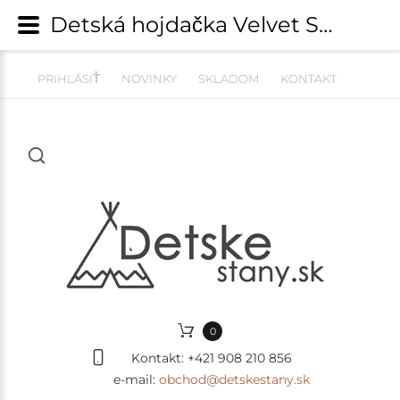
Detská hojdačka Velvet Swing s operadlom - nebeská modrá | Štýlové hojdačky do detskej izby | detskestany.sk
PRIHLÁSIŤ
NOVINKY
SKLADOM
KONTAKT
0
Kontakt:
+421 908 210 856
e-mail:
obchod@detskestany.sk