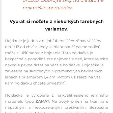
drobca. Doprajte svojmu dieťaťu tie
najkrajšie spomienky.
Vybrať si môžete z niekoľkých farebných
variantov.
Hojdanie je jedna z najobľúbenejších zábav väčšiny
detí. Už od chvíle, kedy sa dieťa naučí pevne sedieť,
môže si užiť radosť z hojdania. Táto hojdačka je
bezpečná a pohodlná pre najmenšie deti, ktoré sa ešte
nevedia pevne držať na väčšie hojdačke. Hojdačka je
zavesená na skrútených 3-prameňových bavlnených
lanách s priemerom 1,4 cm. Potom už záleží na Vás,
kam hojdačku chcete umiestniť.
Hojdačka je vyrobená z najkvalitnejšieho jemného
materiálu typu
ZAMAT
. Na dotyk príjemná tkanina s
nápadným a neopozeraným prešívaním. Bezpečná