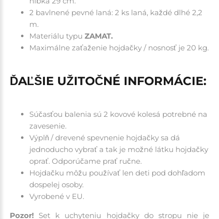
hĺbka 29 cm.
2 bavlnené pevné laná: 2 ks laná, každé dlhé 2,2
m.
Materiálu typu
ZAMAT.
Maximálne zaťaženie hojdačky / nosnosť je 20 kg.
ĎAĽŠIE UŽITOČNÉ INFORMÁCIE:
Súčasťou balenia sú 2 kovové kolesá potrebné na
zavesenie.
Výplň / drevené spevnenie hojdačky sa dá
jednoducho vybrať a tak je možné látku hojdačky
oprať. Odporúčame prať ručne.
Hojdačku môžu používať len deti pod dohľadom
dospelej osoby.
Vyrobené v EU.
Pozor!
Set k uchyteniu hojdačky do stropu nie je