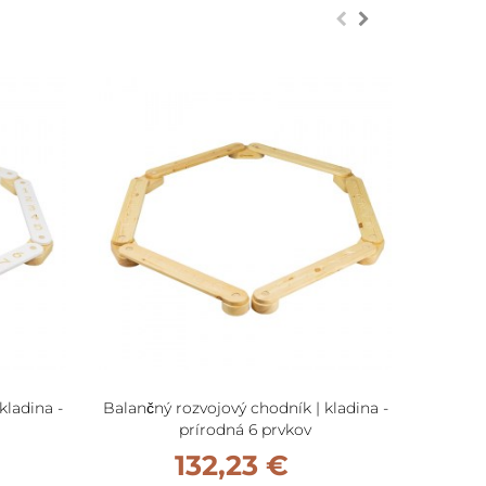
kladina -
Balančný rozvojový chodník | kladina -
Balančn
prírodná 6 prvkov
132,23 €