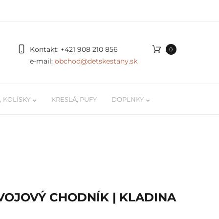
Kontakt:
+421 908 210 856
0
e-mail:
obchod@detskestany.sk
 KOLÍSKY
KRESLÁ, PUFY
DOPLNKY
ky
Organizér na autíčka a LEGO
 / kokóny
Podložky na hranie
 pre
Poličky na stenu pre deti
OJOVÝ CHODNÍK | KLADINA
Svetielka, doplnky, dekorácie