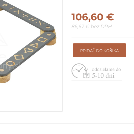
Suché bazéniky do rohu / pri
106,60 €
stenu
86,67 € bez DPH
Vyskladaj si vlastnú zostavu
PRIDAŤ DO KOŠÍKA