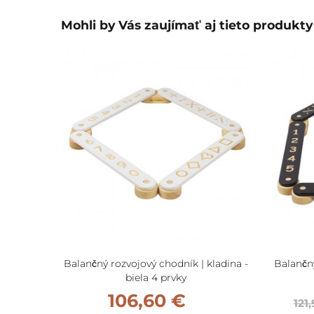
Mohli by Vás zaujímať aj tieto produkty
Balančný rozvojový chodník | kladina -
Balančný
biela 4 prvky
106,60 €
121