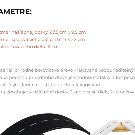
AMETRE:
zmer nášľapnej dosky: 67,5 cm x 9,5 cm
zmer spojovacieho dielu: 11 cm x 22 cm
ukončovacieho dielu: 11 cm
teriál: prírodné borovicové drevo -
lakované vodouriediteľný
aka použitiu prírodného dreva je chodník stabilný a bezpečný
editeľných farieb robí túto hračku ekologickou.
da obsahuje: 4 nášľapné dosky, 3 spojovacie diely, 2 ukončova