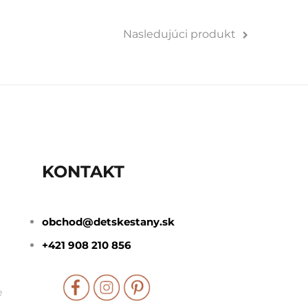
Nasledujúci produkt
KONTAKT
obchod@detskestany.sk
+421 908 210 856
e