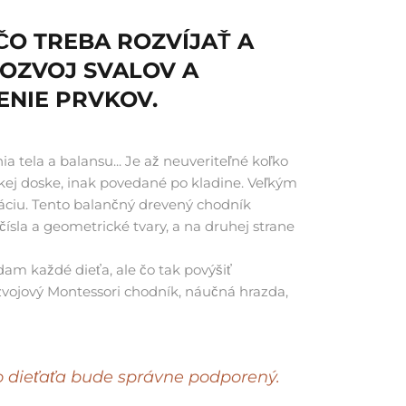
ČO TREBA ROZVÍJAŤ A
OZVOJ SVALOV A
ŽENIE PRVKOV.
 tela a balansu... Je až neuveriteľné koľko
ej doske, inak povedané po kladine. Veľkým
áciu. Tento balančný drevený chodník
ísla a geometrické tvary, a na druhej strane
m každé dieťa, ale čo tak povýšiť
vojový Montessori chodník, náučná hrazda,
ho dieťaťa bude správne podporený.