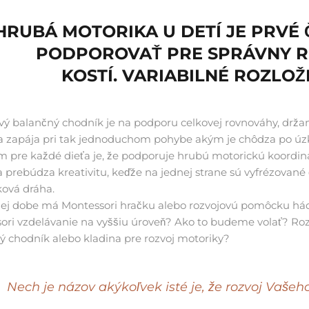
HRUBÁ MOTORIKA U DETÍ JE PRVÉ 
PODPOROVAŤ PRE SPRÁVNY R
KOSTÍ. VARIABILNÉ ROZLO
ý balančný chodník je na podporu celkovej rovnováhy, držania
sa zapája pri tak jednoduchom pohybe akým je chôdza po úzk
m pre každé dieťa je, že podporuje hrubú motorickú koordin
prebúdza kreativitu, keďže na jednej strane sú vyfrézované č
ková dráha.
ej dobe má Montessori hračku alebo rozvojovú pomôcku háda
ori vzdelávanie na vyššiu úroveň? Ako to budeme volať? Roz
ý chodník alebo kladina pre rozvoj motoriky?
Nech je názov akýkoľvek isté je, že rozvoj Vaše