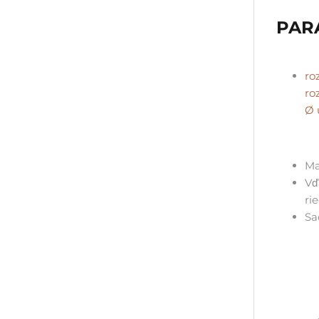
PAR
ro
ro
Ø 
Ma
Vď
ri
Sa