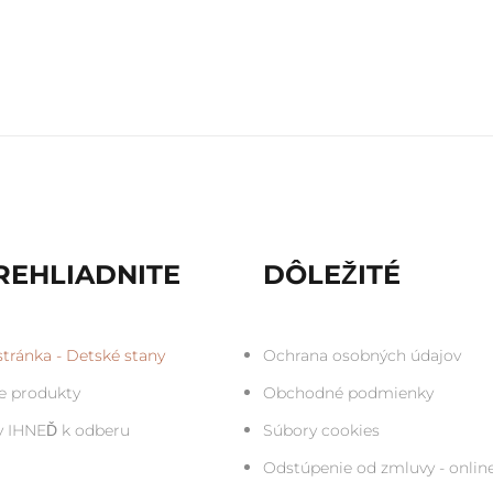
REHLIADNITE
DÔLEŽITÉ
tránka - Detské stany
Ochrana osobných údajov
e produkty
Obchodné podmienky
y IHNEĎ k odberu
Súbory cookies
Odstúpenie od zmluvy - onlin