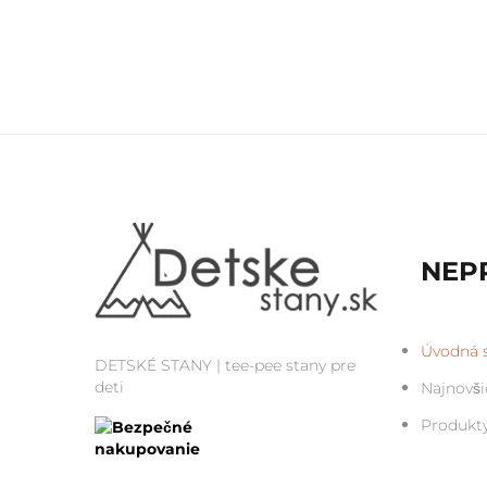
NEP
Úvodná s
DETSKÉ STANY | tee-pee stany pre
deti
Najnovši
Produkt