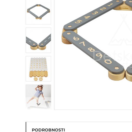
Penové hracie bloky na
cvičenie
Balančný chodník - hrubá
motorika
PODROBNOSTI