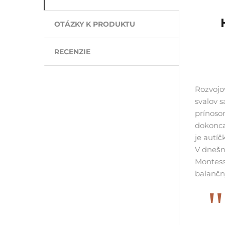
OTÁZKY K PRODUKTU
RECENZIE
Rozvojov
svalov 
prínoso
dokonca 
je autíč
V dnešn
Montess
balančn