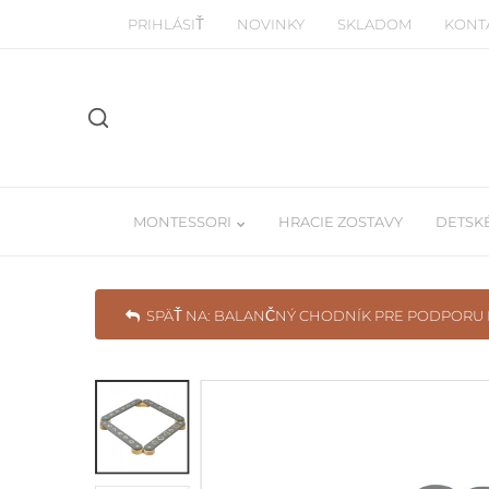
PRIHLÁSIŤ
NOVINKY
SKLADOM
KONT
MONTESSORI
HRACIE ZOSTAVY
DETSKÉ
SPÄŤ NA: BALANČNÝ CHODNÍK PRE PODPORU
Manipulačné montessori dosky
Detské Tee-pe
Piklerovej trojuhoľníky
Závesné balda
Drevené a balančné dosky
Učiace veže / woodtower