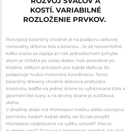
ROZVOJ SVALOV A
KOSTÍ. VARIABILNÉ
ROZLOŽENIE PRVKOV.
Rozvojový balančný chodník je na podporu celkovej
rovnováhy, držania tela a balansu... Je až neuveriteľné
koľko svalov sa zapája pri tak jednoduchom pohybe
akým je chôdza po úzkej doske, inak povedané po
kladine. Veľkým prínosom pre každé dieťa je, že
podporuje hrubú motorickú koordináciu. Tento
balančný drevený chodník dokonca prebúdza
kreativitu, keďže na jednej strane sú vyfrézované čísla a
geometrické tvary, a na druhej strane je autíčková
dráha.
V dnešnej dobe má Montessori hračku alebo rozvojovú
pomôcku hádam každé dieťa, ale čo tak povýšiť
Montessori vzdelávanie na vyššiu úroveň? Ako to
budeme volať? Rozvojový Montessori chodník, náučná