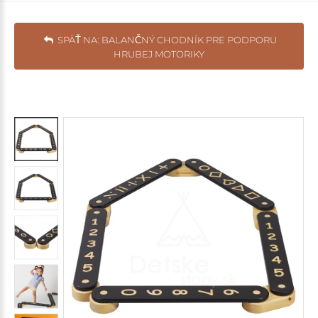
SPÄŤ NA: BALANČNÝ CHODNÍK PRE PODPORU
HRUBEJ MOTORIKY