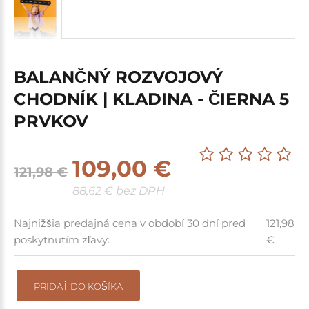
BALANČNÝ ROZVOJOVÝ
CHODNÍK | KLADINA - ČIERNA 5
PRVKOV
109,00 €
121,98 €
88,62 € bez DPH
Najnižšia predajná cena v období 30 dní pred
121,98
poskytnutím zľavy:
€
PRIDAŤ DO KOŠÍKA