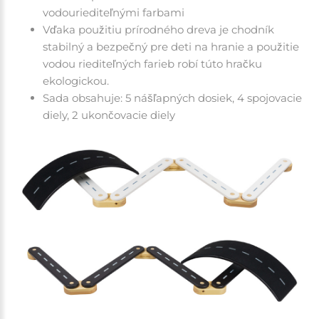
vodouriediteľnými farbami
Vďaka použitiu prírodného dreva je chodník
stabilný a bezpečný pre deti na hranie a použitie
vodou riediteľných farieb robí túto hračku
ekologickou.
Sada obsahuje: 5 nášľapných dosiek, 4 spojovacie
diely, 2 ukončovacie diely