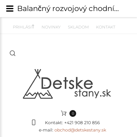
Balančný rozvojový chodník | kladina - čierna 5 prvkov | Balančný chodník pre podporu hrubej motoriky | detskestany.sk
PRIHLÁSIŤ
NOVINKY
SKLADOM
KONTAKT
0
Kontakt:
+421 908 210 856
e-mail:
obchod@detskestany.sk