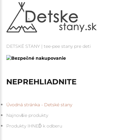
DETSKÉ STANY | tee-pee stany pre deti
NEPREHLIADNITE
Úvodná stránka - Detské stany
Najnovšie produkty
Produkty IHNEĎ k odberu