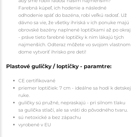
aby sme robili radosť našim najmenším?
Farebná kúpeľ, ich hodenie a následné
odhodenie späť do bazéna, robí veľkú radosť. Už
dávno sa vie, že všetky ihriská v ich ponuke majú
obrovské bazény naplnené loptičkami až po okraj
- práve tieto farebné loptičky k nim lákajú tých
najmenších. Odteraz môžete vo svojom vlastnom
dome vytvoriť ihrisko pre deti!
Plastové guličky / loptičky - paramtre:
CE certifikované
priemer loptičiek: 7 cm - ideálne sa hodí k detskej
ruke.
guličky sú pružné, nepraskajú - pri silnom tlaku
sa gulička stlačí, ale sa vráti do pôvodného tvaru.
sú netoxické a bez zápachu
vyrobené v EU