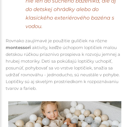
nie len do suchého bazénika, ale aj
do detskej ohrádky alebo do
klasického exteriérového bazéna s
vodou.
Rovnako zaujímavé je použitie guličiek na rôzne
montessori
aktivity, keďže úchopom loptičiek malou
detskou rúčkou priaznivo prospieva k rozvoju jemnej a
hrubej motoriky. Deti sa pokúšajú loptičky uchopiť,
posunúť, pohybovať sa vo vrstve loptičiek, snažia sa
udržať rovnováhu - jednoducho, sú neustále v pohybe.
Loptičky sú aj skvelým prostriedkom k rozpoznávaniu
tvarov a farieb.