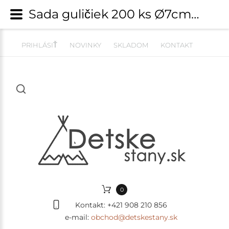
Sada guličiek 200 ks Ø7cm - babyblue, biela, mäta, pastelovo ružová, pastelovo žltá | Vyskladaj si vlastnú zostavu | detskestany.sk
PRIHLÁSIŤ
NOVINKY
SKLADOM
KONTAKT
0
Kontakt:
+421 908 210 856
e-mail:
obchod@detskestany.sk