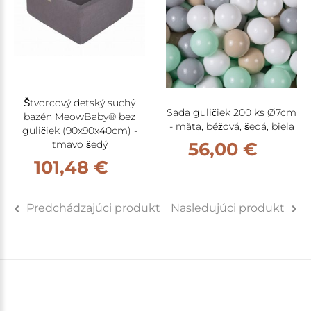
Štvorcový detský suchý
Sada guličiek 200 ks Ø7cm
bazén MeowBaby® bez
- mäta, béžová, šedá, biela
guličiek (90x90x40cm) -
tmavo šedý
56,00 €
101,48 €
Predchádzajúci produkt
Nasledujúci produkt