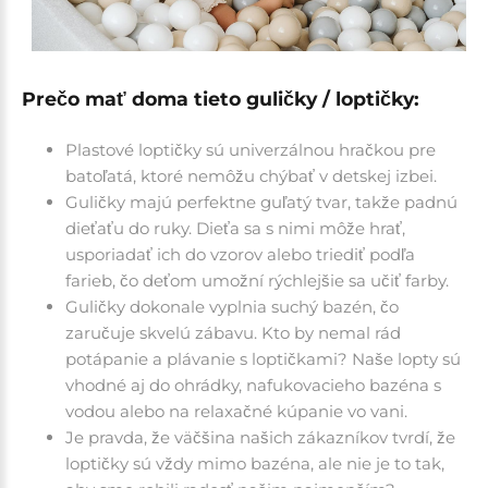
Prečo mať doma tieto guličky / loptičky:
Plastové loptičky sú univerzálnou hračkou pre
batoľatá, ktoré nemôžu chýbať v detskej izbei.
Guličky majú perfektne guľatý tvar, takže padnú
dieťaťu do ruky. Dieťa sa s nimi môže hrať,
usporiadať ich do vzorov alebo triediť podľa
farieb, čo deťom umožní rýchlejšie sa učiť farby.
Guličky dokonale vyplnia suchý bazén, čo
zaručuje skvelú zábavu. Kto by nemal rád
potápanie a plávanie s loptičkami? Naše lopty sú
vhodné aj do ohrádky, nafukovacieho bazéna s
vodou alebo na relaxačné kúpanie vo vani.
Je pravda, že väčšina našich zákazníkov tvrdí, že
loptičky sú vždy mimo bazéna, ale nie je to tak,