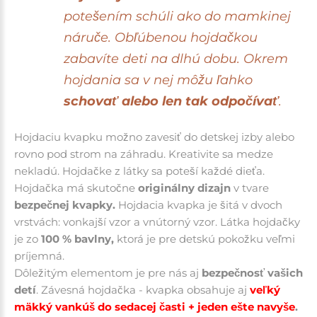
potešením schúli ako do mamkinej
náruče. Obľúbenou hojdačkou
zabavíte deti na dlhú dobu. Okrem
hojdania sa v nej môžu ľahko
schovať alebo len tak odpočívať
.
Hojdaciu kvapku možno zavesiť do detskej izby alebo
rovno pod strom na záhradu. Kreativite sa medze
nekladú. Hojdačke z látky sa poteší každé dieťa.
Hojdačka má skutočne
originálny dizajn
v tvare
bezpečnej kvapky.
Hojdacia kvapka je šitá v dvoch
vrstvách: vonkajší vzor a vnútorný vzor.
Látka hojdačky
je zo
100 % bavlny,
ktorá je pre detskú pokožku veľmi
príjemná.
Dôležitým elementom je pre nás aj
bezpečnosť vašich
detí
. Závesná hojdačka - kvapka obsahuje aj
veľký
mäkký vankúš do sedacej časti + jeden ešte navyše
.