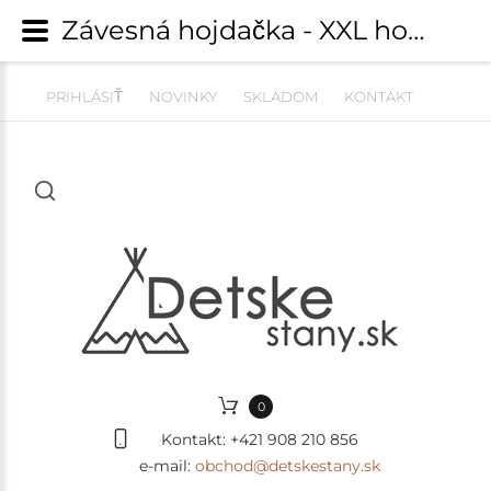
Závesná hojdačka - XXL hojdacia kvapka s 2 vankúšmi - CAPUCINO s POMPOMS | Hojdačky, kokóny, kolísky a montessori hojdačky | detskestany.sk
PRIHLÁSIŤ
NOVINKY
SKLADOM
KONTAKT
0
Kontakt:
+421 908 210 856
e-mail:
obchod@detskestany.sk