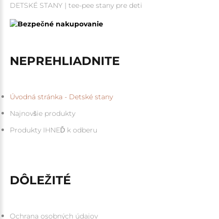
DETSKÉ STANY | tee-pee stany pre deti
NEPREHLIADNITE
Úvodná stránka - Detské stany
Najnovšie produkty
Produkty IHNEĎ k odberu
DÔLEŽITÉ
Ochrana osobných údajov