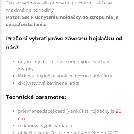
Ten je vyplnený silikónovými guličkami, takže je
maximálne pohodlný.
Pozor! Set k uchyteniu hojdačky do stropu nie je
súčasťou balenia.
Prečo si vybrať práve závesnú hojdačku od
nás?
originálny dizajn závesnej hojdačky v tvare
kvapky
látková hojdačka spolu s dvoma vankúšmi
dvojvrstvová
bavlnená látka
Technické parametre:
priemer sedacej časti (vankúša) hojdačky je
90
cm
silikónová výplň vankúša
obliečka vankúša sa dá prať v pračke na 30°C