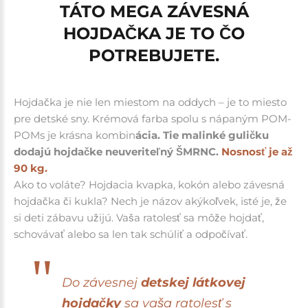
TÁTO MEGA ZÁVESNÁ
HOJDAČKA JE TO ČO
POTREBUJETE.
Hojdačka je nie len miestom na oddych – je to miesto
pre detské sny.
Krémová farba spolu s nápaným POM-
POMs je krásna kombin
ácia. Tie malinké guličku
dodajú hojdačke neuveriteľný ŠMRNC
.
Nosnosť je až
90 kg.
Ako to voláte? Hojdacia kvapka, kokón alebo závesná
hojdačka či kukla? Nech je názov akýkoľvek, isté je, že
si deti zábavu užijú. Vaša ratolesť sa môže hojdať,
schovávať alebo sa len tak schúliť a odpočívať.
Do závesnej
detskej látkovej
hojdačky
sa vaša ratolesť s