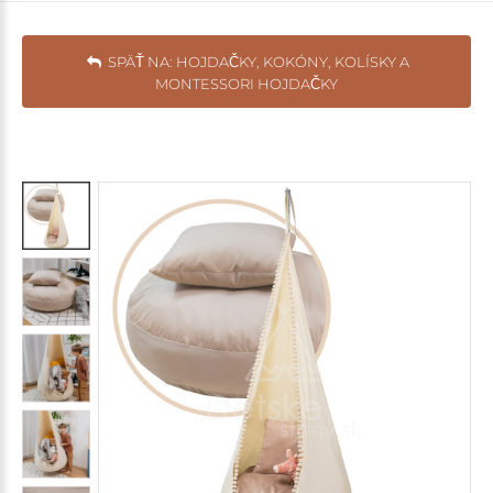
SPÄŤ NA: HOJDAČKY, KOKÓNY, KOLÍSKY A
MONTESSORI HOJDAČKY