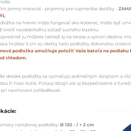
hoda.
ľmi jemný materiál - príjemný pre najmenšie detičky -
ZAM
ÝL
dložka na hranie môže fungovať ako koberec, môže byť umi
ež tvoriť neoddeliteľnú súčasť suchého bazénu.
zprestrieť ju môžete taktiež aj na terase a vytvorí ideálne m
aka hrúbke 5 cm sú všetky tieto podložky dokonalou izoláci
nová podložka umožňuje položiť Vaše batoľa na podlahu b
ed chladom.
aše detské podložky sa vyznačujú jedinečným dizajnom a rôzn
zbu či hrací kútik. Pútavý dizajn ale aj bezpečnostné a funk
 pri navrhovaní zohľadňovali.
ikácie:
zmery rozloženej podložky:
Ø 130 - / + 2 cm