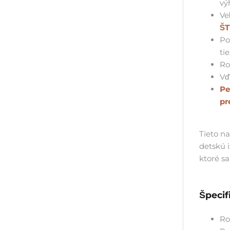
vý
Ve
ŠT
Po
ti
Ro
Vď
Pe
pr
Tieto n
detskú i
ktoré sa
Špecif
Ro