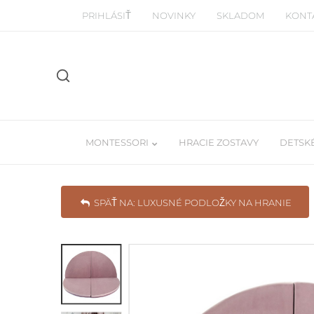
PRIHLÁSIŤ
NOVINKY
SKLADOM
KONT
MONTESSORI
HRACIE ZOSTAVY
DETSKÉ
SPÄŤ NA: LUXUSNÉ PODLOŽKY NA HRANIE
Manipulačné montessori dosky
Detské Tee-pe
Piklerovej trojuhoľníky
Závesné balda
Drevené a balančné dosky
Učiace veže / woodtower