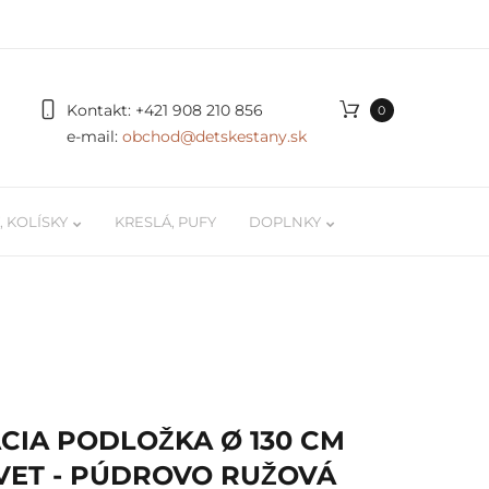
Kontakt:
+421 908 210 856
0
e-mail:
obchod@detskestany.sk
 KOLÍSKY
KRESLÁ, PUFY
DOPLNKY
ky
Organizér na autíčka a LEGO
 / kokóny
Podložky na hranie
 pre
Poličky na stenu pre deti
CIA PODLOŽKA Ø 130 CM
Svetielka, doplnky, dekorácie
VET - PÚDROVO RUŽOVÁ