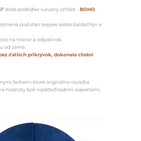
AT
dodá podložke luxusný vzhľad -
BOHO
estnená pod stan teepee alebo baldachýn a
iesto na hranie a odpočinok.
ou od zeme.
ez ďalších prikrývok, dokonale chráni
ymi farbami ktoré originálne osviežia
čné hodnoty boli najdôležitejšími aspektami,