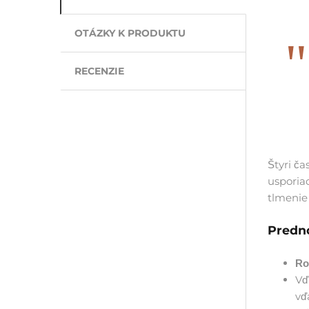
OTÁZKY K PRODUKTU
RECENZIE
Štyri č
usporia
tlmenie 
Predno
Ro
Vď
vď