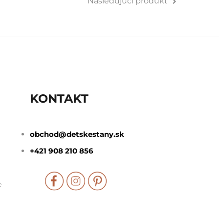
Nasledujúci produkt
KONTAKT
obchod@detskestany.sk
+421 908 210 856
e