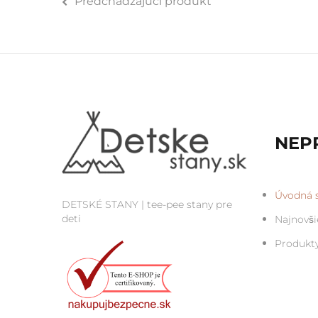
Predchádzajúci produkt
NEP
Úvodná s
DETSKÉ STANY | tee-pee stany pre
deti
Najnovši
Produkt