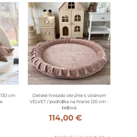
 130 cm
Detské hniezdo okrúhle s volánom
Detsk
ge
VELVET / podložka na hranie 120 cm -
VELVET 
béžová
114,00 €