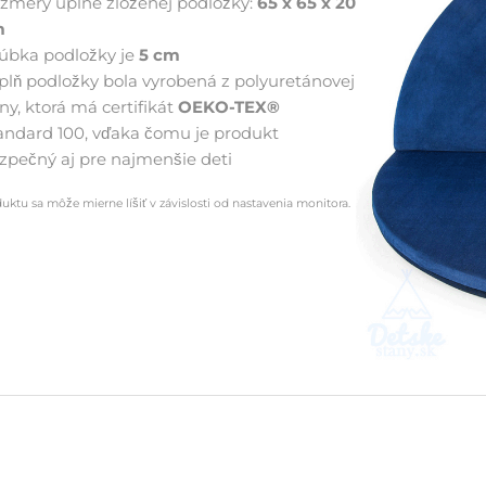
zmery úplne zloženej podložky:
65 x 65 x 20
m
úbka podložky je
5 cm
plň podložky bola vyrobená z polyuretánovej
ny, ktorá má certifikát
OEKO-TEX®
andard 100, vďaka čomu je produkt
zpečný aj pre najmenšie deti
duktu sa môže mierne líšiť v závislosti od nastavenia monitora.