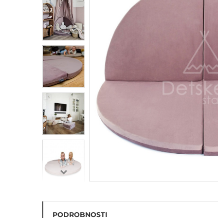
Penové hracie bloky na
cvičenie
Balančný chodník - hrubá
motorika
PODROBNOSTI