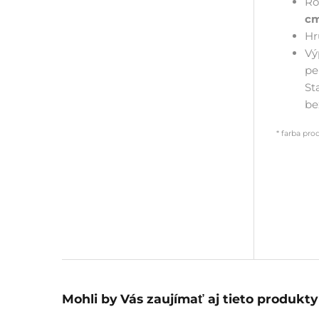
Ro
c
Hr
Vý
pe
St
be
* farba pro
Mohli by Vás zaujímať aj tieto produkty