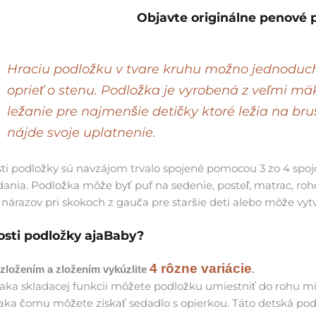
Objavte originálne penové 
Hraciu podložku v tvare kruhu možno jednoducho
oprieť o stenu.
Podložka je vyrobená z veľmi mäkk
ležanie
pre najmenšie detičky ktoré ležia na br
nájde svoje uplatnenie.
asti podložky sú navzájom trvalo spojené pomocou 3 zo 4 spoj
dania.
Podložka môže byť puf na sedenie, posteľ, matrac, roho
nárazov pri skokoch z gauča pre staršie deti alebo môže vytv
sti podložky ajaBaby?
4 rôzne variácie
zložením a zložením vykúzlite
.
aka skladacej funkcii môžete podložku umiestniť do rohu mies
aka čomu môžete získať sedadlo s opierkou. Táto detská podlož