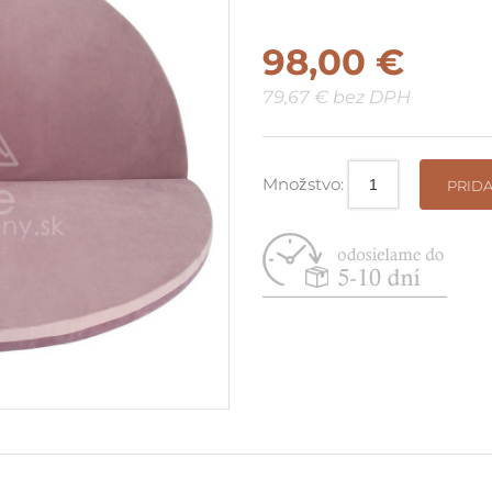
Suché bazéniky do rohu / pri
98,00 €
stenu
79,67 € bez DPH
Vyskladaj si vlastnú zostavu
Množstvo:
PRIDA