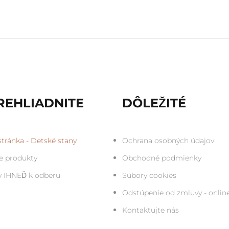
REHLIADNITE
DÔLEŽITÉ
tránka - Detské stany
Ochrana osobných údajov
e produkty
Obchodné podmienky
y IHNEĎ k odberu
Súbory cookies
Odstúpenie od zmluvy - onlin
Kontaktujte nás