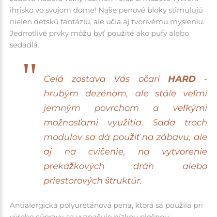
ihrisko vo svojom dome! Naše penové bloky stimulujú
nielen detskú fantáziu, ale učia aj tvorivému mysleniu.
Jednotlivé prvky môžu byť použité ako pufy alebo
sedadlá.
Celá zostava Vás očarí
HARD
-
hrubým dezénom, ale stále veľmi
jemným povrchom a veľkými
možnosťami využitia.
Sada troch
modulov sa dá použiť na zábavu, ale
aj na cvičenie, na vytvorenie
prekážkových dráh alebo
priestorových štruktúr.
Antialergická polyuretánová pena, ktorá sa použila pri
výrobe súpravy, sa vyznačuje nízkou plošnou