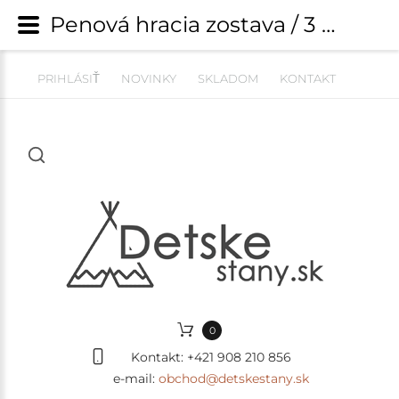
Penová hracia zostava / 3 dielny set - Shape Corduroy Estetic ECRU | Penové hracie zostavy / bloky na cvičenie | detskestany.sk
PRIHLÁSIŤ
NOVINKY
SKLADOM
KONTAKT
0
Kontakt:
+421 908 210 856
e-mail:
obchod@detskestany.sk