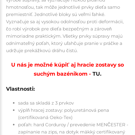
hmotnosťou, tak môže jednotlivé prvky dieťa samo
premiestniť. Jednotlivé bloky sú veľmi ľahké.
Vyznačuje sa aj vysokou odolnosťou proti deformácii,
čo robí výrobok pre dieťa bezpečným a zároveň
mimoriadne praktickým. Všetky prvky súpravy majú
odnímateľný poťah, ktorý uľahčuje pranie v práčke a
udržuje prekážkovú dráhu čistú.
U nás je možné kúpiť aj hracie zostavy so
suchým bazénikom -
TU.
Vlastnosti:
sada sa skladá z 3 prvkov
výplň hracej zostavy: polyuretánová pena
(certifikovaná Oeko-Tex)
poťah: hard Corduroy / prevedenie MENČESTER -
zapínanie na zips, na dotyk mäkký certifikovaný