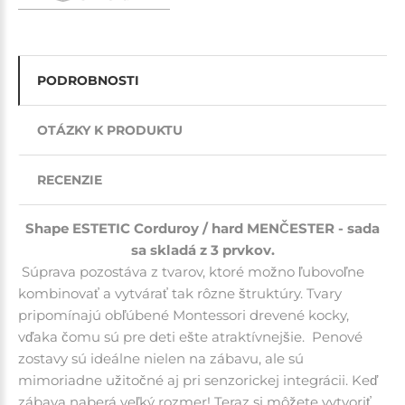
PODROBNOSTI
OTÁZKY K PRODUKTU
RECENZIE
Shape ESTETIC Corduroy / hard MENČESTER - sada
sa skladá z 3 prvkov.
Súprava pozostáva z tvarov, ktoré možno ľubovoľne
kombinovať a vytvárať tak rôzne štruktúry.
Tvary
pripomínajú obľúbené Montessori drevené kocky,
vďaka čomu sú pre deti ešte atraktívnejšie.
Penové
zostavy
sú ideálne nielen na zábavu, ale sú
mimoriadne užitočné aj pri senzorickej integrácii.
Keď
zábava naberá veľký rozmer! Teraz si môžete vytvoriť