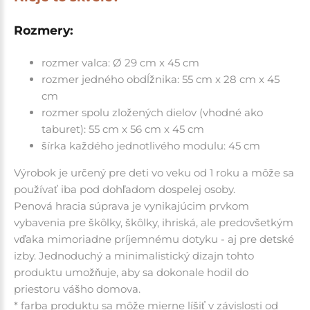
Rozmery:
rozmer valca: Ø 29 cm x 45 cm
rozmer jedného obdĺžnika: 55 cm x 28 cm x 45
cm
rozmer spolu zložených dielov (vhodné ako
taburet): 55 cm x 56 cm x 45 cm
šírka každého jednotlivého modulu: 45 cm
Výrobok je určený pre deti vo veku od 1 roku a môže sa
používať iba pod dohľadom dospelej osoby.
Penová hracia súprava je vynikajúcim prvkom
vybavenia pre škôlky, škôlky, ihriská, ale predovšetkým
vďaka mimoriadne príjemnému dotyku - aj pre detské
izby. Jednoduchý a minimalistický dizajn tohto
produktu umožňuje, aby sa dokonale hodil do
priestoru vášho domova.
* farba produktu sa môže mierne líšiť v závislosti od