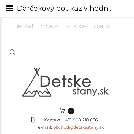
Darčekový poukaz v hodnote 80€ | Darčekové poukazy na nákup | detskestany.sk
PRIHLÁSIŤ
NOVINKY
SKLADOM
KONTAKT
0
Kontakt:
+421 908 210 856
e-mail:
obchod@detskestany.sk