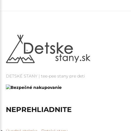
DETSKÉ STANY | tee-pee stany pre deti
NEPREHLIADNITE
Úvodná stránka - Detské stany