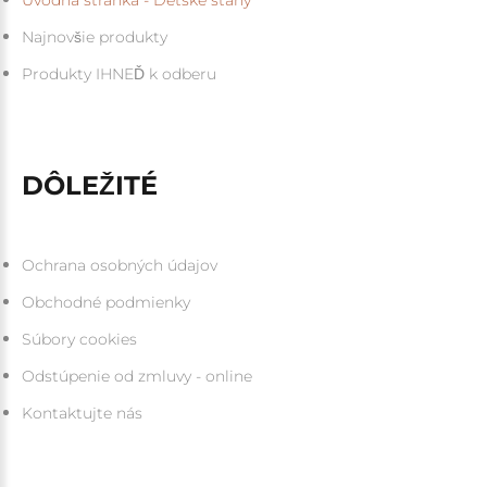
Najnovšie produkty
Produkty IHNEĎ k odberu
DÔLEŽITÉ
Ochrana osobných údajov
Obchodné podmienky
Súbory cookies
Odstúpenie od zmluvy - online
Kontaktujte nás