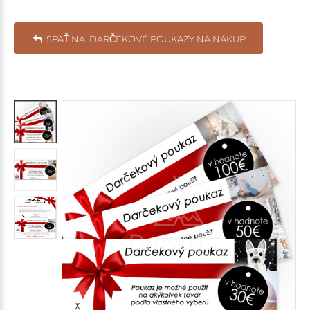
SPÄŤ NA: DARČEKOVÉ POUKAZY NA NÁKUP