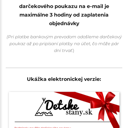
darčekového poukazu na e-mail je
maximálne 3 hodiny od zaplatenia
objednávky
(Pri platbe bankovým prevodom odošleme darčekový
poukaz až po pripísaní platby na účet, čo môže pár
dní trvať
.)
Ukážka elektronickej verzie: